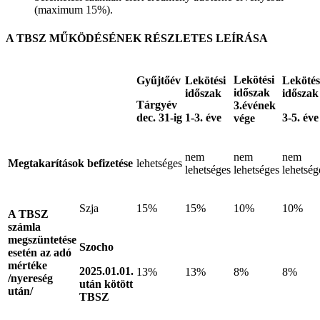
(maximum 15%).
A TBSZ MŰKÖDÉSÉNEK RÉSZLETES LEÍRÁSA
Lekötési
Gyűjtőév
Lekötési
Lekötés
időszak
időszak
időszak
Tárgyév
3.évének
dec. 31-ig
1-3. éve
3-5. éve
vége
nem
nem
nem
Megtakarítások befizetése
lehetséges
lehetséges
lehetséges
lehetség
Szja
15%
15%
10%
10%
A TBSZ
számla
megszüntetése
Szocho
esetén az adó
mértéke
2025.01.01.
13%
13%
8%
8%
/nyereség
után kötött
után/
TBSZ