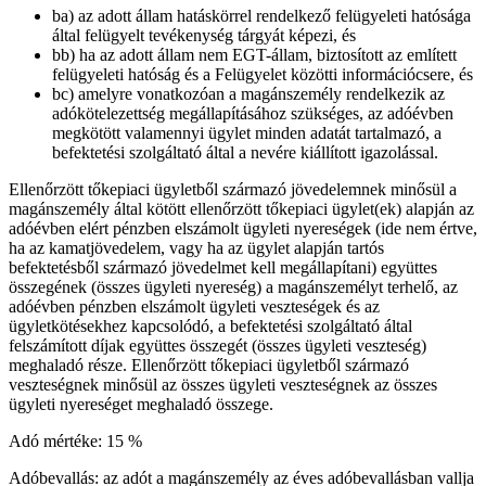
ba) az adott állam hatáskörrel rendelkező felügyeleti hatósága
által felügyelt tevékenység tárgyát képezi, és
bb) ha az adott állam nem EGT-állam, biztosított az említett
felügyeleti hatóság és a Felügyelet közötti információcsere, és
bc) amelyre vonatkozóan a magánszemély rendelkezik az
adókötelezettség megállapításához szükséges, az adóévben
megkötött valamennyi ügylet minden adatát tartalmazó, a
befektetési szolgáltató által a nevére kiállított igazolással.
Ellenőrzött tőkepiaci ügyletből származó jövedelemnek minősül a
magánszemély által kötött ellenőrzött tőkepiaci ügylet(ek) alapján az
adóévben elért pénzben elszámolt ügyleti nyereségek (ide nem értve,
ha az kamatjövedelem, vagy ha az ügylet alapján tartós
befektetésből származó jövedelmet kell megállapítani) együttes
összegének (összes ügyleti nyereség) a magánszemélyt terhelő, az
adóévben pénzben elszámolt ügyleti veszteségek és az
ügyletkötésekhez kapcsolódó, a befektetési szolgáltató által
felszámított díjak együttes összegét (összes ügyleti veszteség)
meghaladó része. Ellenőrzött tőkepiaci ügyletből származó
veszteségnek minősül az összes ügyleti veszteségnek az összes
ügyleti nyereséget meghaladó összege.
Adó mértéke: 15 %
Adóbevallás: az adót a magánszemély az éves adóbevallásban vallja