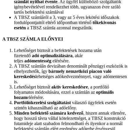
számlát nyithat évente
. Az ügyfél különböző szolgáltatók
igénybevételével rendelkezhet több, ugyanazon évre szóló
tartós befektetési számlával
A TBSZ számláról a 3, vagy az 5 éves lekötési időszakok
fordulópontjaitól eltérő időpontban történő
tőkekivonás
esetén
a TBSZ számla azonnal megszűnik.
A TBSZ SZÁMLA ELŐNYEI
Lehetőséget biztosít a befektetések hozama után
fizetendő
adó optimalizálására
, akár
teljes
adómentesség
elérésére.
A TBSZ számlán devizában denominált pénzügyi eszközök is
elhelyezhetők, így
bármely nemzetközi piacon való
kereskedés
lehetséges adókedvezménnyel, vagy adómentesen
is.
Lehetőséget biztosít
aktív kereskedésre
, a portfólió
folyamatos módosítására, ezzel a számlán az
optimális
hozam
elérésére.
Portfóliókezelési szolgáltatást
választó ügyfelek esetén
szintén kihasználható az adóelőny.
Minden befektető számára kedvező
, hiszen annak ellenére,
hogy hosszú távra vállal kötelezettséget, a TBSZ konstrukció
futamideje alatt szabadon felmondható és ilyenkor a normál
befektetési számlán elért eredmény adóterhe érvényesül