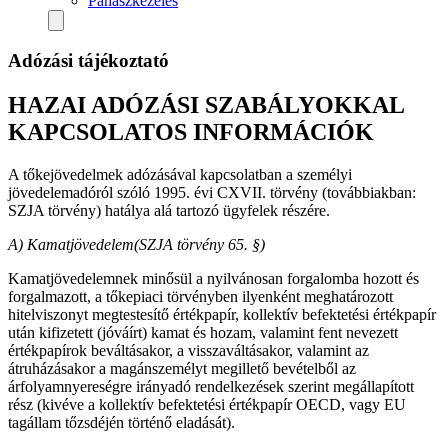
Panaszkezelés
Adózási tájékoztató
HAZAI ADÓZÁSI SZABÁLYOKKAL
KAPCSOLATOS INFORMÁCIÓK
A tőkejövedelmek adózásával kapcsolatban a személyi
jövedelemadóról szóló 1995. évi CXVII. törvény (továbbiakban:
SZJA törvény) hatálya alá tartozó ügyfelek részére.
A) Kamatjövedelem
(SZJA törvény 65. §)
Kamatjövedelemnek minősül a nyilvánosan forgalomba hozott és
forgalmazott, a tőkepiaci törvényben ilyenként meghatározott
hitelviszonyt megtestesítő értékpapír, kollektív befektetési értékpapír
után kifizetett (jóváírt) kamat és hozam, valamint fent nevezett
értékpapírok beváltásakor, a visszaváltásakor, valamint az
átruházásakor a magánszemélyt megillető bevételből az
árfolyamnyereségre irányadó rendelkezések szerint megállapított
rész (kivéve a kollektív befektetési értékpapír OECD, vagy EU
tagállam tőzsdéjén történő eladását).