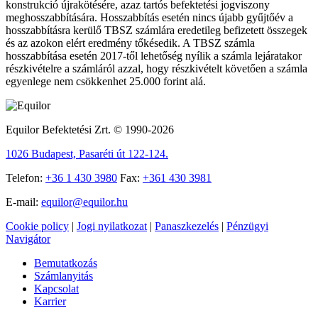
konstrukció újrakötésére, azaz tartós befektetési jogviszony
meghosszabbítására. Hosszabbítás esetén nincs újabb gyűjtőév a
hosszabbításra kerülő TBSZ számlára eredetileg befizetett összegek
és az azokon elért eredmény tőkésedik. A TBSZ számla
hosszabbítása esetén 2017-től lehetőség nyílik a számla lejáratakor
részkivételre a számláról azzal, hogy részkivételt követően a számla
egyenlege nem csökkenhet 25.000 forint alá.
Equilor Befektetési Zrt. © 1990-2026
1026 Budapest, Pasaréti út 122-124.
Telefon:
+36 1 430 3980
Fax:
+361 430 3981
E-mail:
equilor@equilor.hu
Cookie policy
|
Jogi nyilatkozat
|
Panaszkezelés
|
Pénzügyi
Navigátor
Bemutatkozás
Számlanyitás
Kapcsolat
Karrier