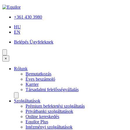
+361 430 3980
HU
EN
Belépés Ügyfeleknek
×
Rólunk
Bemutatkozás
Éves beszámoló
Karrier
Társadalmi felelősségvállalás
Szolgáltatások
Prémium befektetési szolgáltatás
Privátbanki szolgáltatások
Online kereskedés
Equilor Plus
Intézményi szolgáltatások