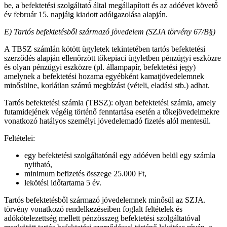
be, a befektetési szolgáltató által megállapított és az adóévet követő
év február 15. napjáig kiadott adóigazolása alapján.
E) Tartós befektetésből származó jövedelem
(SZJA törvény 67/B§)
A TBSZ számlán kötött ügyletek tekintetében tartós befektetési
szerződés alapján ellenőrzött tőkepiaci ügyletben pénzügyi eszközre
és olyan pénzügyi eszközre (pl. állampapír, befektetési jegy)
amelynek a befektetési hozama egyébként kamatjövedelemnek
minősülne, korlátlan számú megbízást (vételi, eladási stb.) adhat.
Tartós befektetési számla (TBSZ): olyan befektetési számla, amely
futamidejének végéig történő fenntartása esetén a tőkejövedelmekre
vonatkozó hatályos személyi jövedelemadó fizetés alól mentesül.
Feltételei:
egy befektetési szolgáltatónál egy adóéven belül egy számla
nyitható,
minimum befizetés összege 25.000 Ft,
lekötési időtartama 5 év.
Tartós befektetésből származó jövedelemnek minősül az SZJA.
törvény vonatkozó rendelkezéseiben foglalt feltételek és
adókötelezettség mellett pénzösszeg befektetési szolgáltatóval