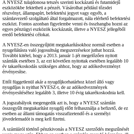
A NYESZ tulajdonosa tetszés szerinti kockázatú és futamidejű
eszközökbe fektetheti a pénzét. Vásárolhat például tőzsdei
részvényt, állampapírt, befektetési jegyet vagy egyéb, a
számlavezető szolgáltató által forgalmazott, nála elérhető befektetési
eszközt. Fontos azonban figyelembe venni és összhangba hozni az
egyes pénzügyi eszközök kockázatát, illetve a NYESZ jellegéből
eredő befektetési célokat.
A NYESZ-en összegyűjtött megtakarításokhoz normál esetben a
nyugellátásra való jogosultság megszerzésekor juthat hozzá.
További kitétel, hogy a 2013. január 1-jét megelőzően nyitott
számlák esetében 3, az ezt követően nyitottak esetében legalább 10
év takarékoskodás szükséges ahhoz, hogy az adókedvezményt
érvényesítse.
Ettől függetlenül akár a nyugdíjkorhatárhoz közel álló vagy
nyugdíjas is nyithat NYESZ-t, de az adókedvezmények
érvényesítéséhez legalább 3, illetve 10 évig takarékoskodnia kell.
A jogszabályok megengedik azt is, hogy a NYESZ számlán
összegyűlt megtakarítást nyugdíj előtt felhasználja a befizető, de ez
esetben az állami támogatás visszafizetendő és a személyi
jövedelemadót is meg kell fizetni.
A számláról történő pénzkivonás a NYESZ szerződés megszűnését