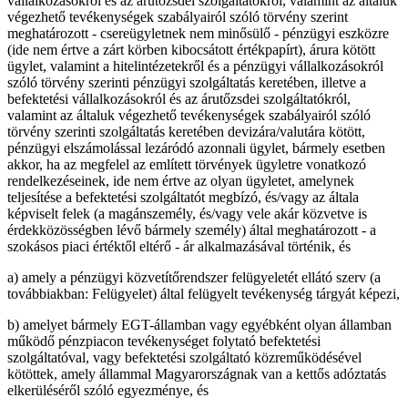
vállalkozásokról és az árutőzsdei szolgáltatókról, valamint az általuk
végezhető tevékenységek szabályairól szóló törvény szerint
meghatározott - csereügyletnek nem minősülő - pénzügyi eszközre
(ide nem értve a zárt körben kibocsátott értékpapírt), árura kötött
ügylet, valamint a hitelintézetekről és a pénzügyi vállalkozásokról
szóló törvény szerinti pénzügyi szolgáltatás keretében, illetve a
befektetési vállalkozásokról és az árutőzsdei szolgáltatókról,
valamint az általuk végezhető tevékenységek szabályairól szóló
törvény szerinti szolgáltatás keretében devizára/valutára kötött,
pénzügyi elszámolással lezáródó azonnali ügylet, bármely esetben
akkor, ha az megfelel az említett törvények ügyletre vonatkozó
rendelkezéseinek, ide nem értve az olyan ügyletet, amelynek
teljesítése a befektetési szolgáltatót megbízó, és/vagy az általa
képviselt felek (a magánszemély, és/vagy vele akár közvetve is
érdekközösségben lévő bármely személy) által meghatározott - a
szokásos piaci értéktől eltérő - ár alkalmazásával történik, és
a) amely a pénzügyi közvetítőrendszer felügyeletét ellátó szerv (a
továbbiakban: Felügyelet) által felügyelt tevékenység tárgyát képezi,
b) amelyet bármely EGT-államban vagy egyébként olyan államban
működő pénzpiacon tevékenységet folytató befektetési
szolgáltatóval, vagy befektetési szolgáltató közreműködésével
kötöttek, amely állammal Magyarországnak van a kettős adóztatás
elkerüléséről szóló egyezménye, és