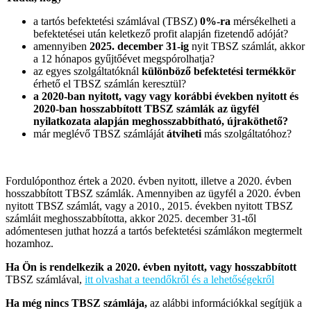
a tartós befektetési számlával (TBSZ)
0%-ra
mérsékelheti a
befektetései után keletkező profit alapján fizetendő adóját?
amennyiben
2025. december 31-ig
nyit TBSZ számlát, akkor
a 12 hónapos gyűjtőévet megspórolhatja?
az egyes szolgáltatóknál
különböző befektetési termékkör
érhető el TBSZ számlán keresztül?
a 2020-ban nyitott, vagy vagy korábbi években nyitott és
2020-ban hosszabbított TBSZ számlák az ügyfél
nyilatkozata alapján meghosszabbítható, újraköthető?
már meglévő TBSZ számláját
átviheti
más szolgáltatóhoz?
Fordulóponthoz értek a 2020. évben nyitott, illetve a 2020. évben
hosszabbított TBSZ számlák. Amennyiben az ügyfél a 2020. évben
nyitott TBSZ számlát, vagy a 2010., 2015. években nyitott TBSZ
számláit meghosszabbította, akkor 2025. december 31-től
adómentesen juthat hozzá a tartós befektetési számlákon megtermelt
hozamhoz.
Ha Ön is rendelkezik a 2020. évben nyitott, vagy hosszabbított
TBSZ számlával,
itt olvashat a teendőkről és a lehetőségekről
Ha még nincs TBSZ számlája,
az alábbi információkkal segítjük a