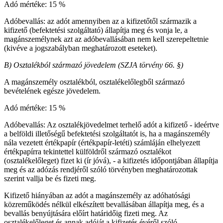
Adó mértéke: 15 %
Adóbevallás: az adót amennyiben az a kifizetőtől származik a
kifizető (befektetési szolgáltató) állapítja meg és vonja le, a
magánszemélynek azt az adóbevallásában nem kell szerepeltetnie
(kivéve a jogszabályban meghatározott eseteket).
B) Osztalékból származó jövedelem (SZJA törvény 66. §)
A magánszemély osztalékból, osztalékelőlegből származó
bevételének egésze jövedelem.
Adó mértéke: 15 %
Adóbevallás: Az osztalékjövedelmet terhelő adót a kifizető - ideértve
a belföldi illetőségű befektetési szolgáltatót is, ha a magánszemély
nála vezetett értékpapír (értékpapír-letéti) számláján elhelyezett
értékpapírra tekintettel külföldről származó osztalékot
(osztalékelőleget) fizet ki (ír jóvá), - a kifizetés időpontjában állapítja
meg és az adózás rendjéről szóló törvényben meghatározottak
szerint vallja be és fizeti meg.
Kifizető hiányában az adót a magánszemély az adóhatósági
közreműködés nélkül elkészített bevallásában állapítja meg, és a
bevallás benyújtására előírt határidőig fizeti meg. Az
osztalékelőleget és annak adóját a kifizetés évéről szóló