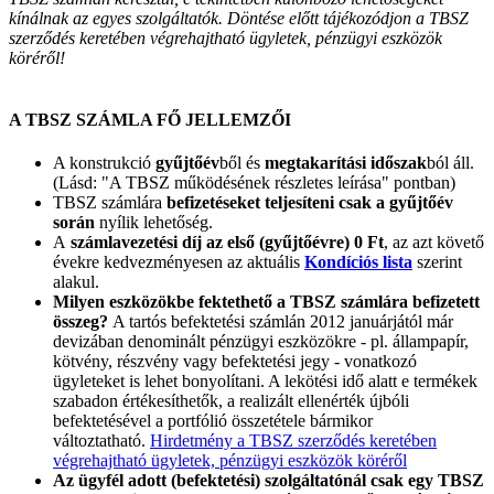
kínálnak az egyes szolgáltatók. Döntése előtt tájékozódjon a TBSZ
szerződés keretében végrehajtható ügyletek, pénzügyi eszközök
köréről!
A TBSZ SZÁMLA FŐ JELLEMZŐI
A konstrukció
gyűjtőév
ből és
megtakarítási időszak
ból áll.
(Lásd: "A TBSZ működésének részletes leírása" pontban)
TBSZ számlára
befizetéseket teljesíteni csak a gyűjtőév
során
nyílik lehetőség.
A
számlavezetési díj az első (gyűjtőévre) 0 Ft
, az azt követő
évekre kedvezményesen az aktuális
Kondíciós lista
szerint
alakul.
Milyen eszközökbe fektethető a TBSZ számlára befizetett
összeg?
A tartós befektetési számlán 2012 januárjától már
devizában denominált pénzügyi eszközökre - pl. állampapír,
kötvény, részvény vagy befektetési jegy - vonatkozó
ügyleteket is lehet bonyolítani. A lekötési idő alatt e termékek
szabadon értékesíthetők, a realizált ellenérték újbóli
befektetésével a portfólió összetétele bármikor
változtatható.
Hirdetmény a TBSZ szerződés keretében
végrehajtható ügyletek, pénzügyi eszközök köréről
Az ügyfél adott (befektetési) szolgáltatónál csak egy TBSZ