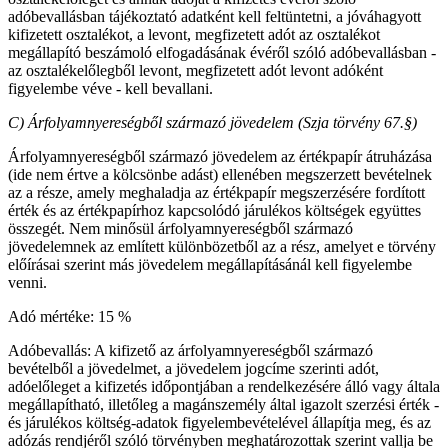
adóbevallásban tájékoztató adatként kell feltüntetni, a jóváhagyott
kifizetett osztalékot, a levont, megfizetett adót az osztalékot
megállapító beszámoló elfogadásának évéről szóló adóbevallásban -
az osztalékelőlegből levont, megfizetett adót levont adóként
figyelembe véve - kell bevallani.
C) Árfolyamnyereségből származó jövedelem (
Szja törvény 67.§)
Árfolyamnyereségből származó jövedelem az értékpapír átruházása
(ide nem értve a kölcsönbe adást) ellenében megszerzett bevételnek
az a része, amely meghaladja az értékpapír megszerzésére fordított
érték és az értékpapírhoz kapcsolódó járulékos költségek együttes
összegét. Nem minősül árfolyamnyereségből származó
jövedelemnek az említett különbözetből az a rész, amelyet e törvény
előírásai szerint más jövedelem megállapításánál kell figyelembe
venni.
Adó mértéke: 15 %
Adóbevallás: A kifizető az árfolyamnyereségből származó
bevételből a jövedelmet, a jövedelem jogcíme szerinti adót,
adóelőleget a kifizetés időpontjában a rendelkezésére álló vagy általa
megállapítható, illetőleg a magánszemély által igazolt szerzési érték -
és járulékos költség-adatok figyelembevételével állapítja meg, és az
adózás rendjéről szóló törvényben meghatározottak szerint vallja be