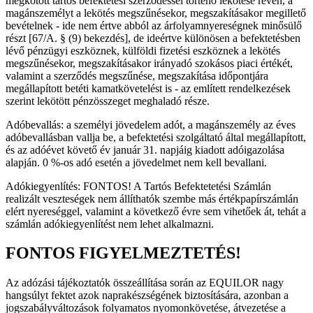
megkötött tartós befektetési szerződéssel történő lekötése révén, a
magánszemélyt a lekötés megszűnésekor, megszakításakor megillető
bevételnek - ide nem értve abból az árfolyamnyereségnek minősülő
részt [67/A. § (9) bekezdés], de ideértve különösen a befektetésben
lévő pénzügyi eszköznek, külföldi fizetési eszköznek a lekötés
megszűnésekor, megszakításakor irányadó szokásos piaci értékét,
valamint a szerződés megszűnése, megszakítása időpontjára
megállapított betéti kamatkövetelést is - az említett rendelkezések
szerint lekötött pénzösszeget meghaladó része.
Adóbevallás: a személyi jövedelem adót, a magánszemély az éves
adóbevallásban vallja be, a befektetési szolgáltató által megállapított,
és az adóévet követő év január 31. napjáig kiadott adóigazolása
alapján. 0 %-os adó esetén a jövedelmet nem kell bevallani.
Adókiegyenlítés: FONTOS! A Tartós Befektetetési Számlán
realizált veszteségek nem állíthatók szembe más értékpapírszámlán
elért nyereséggel, valamint a következő évre sem vihetőek át, tehát a
számlán adókiegyenlítést nem lehet alkalmazni.
FONTOS FIGYELMEZTETÉS!
Az adózási tájékoztatók összeállítása során az EQUILOR nagy
hangsúlyt fektet azok naprakészségének biztosítására, azonban a
jogszabályváltozások folyamatos nyomonkövetése, átvezetése a