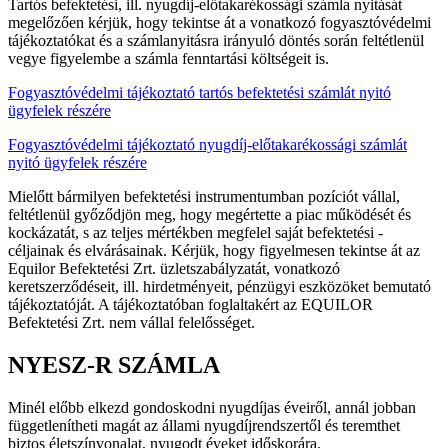
Tartós befektetési, ill. nyugdíj-előtakarékossági számla nyitását
megelőzően kérjük, hogy tekintse át a vonatkozó fogyasztóvédelmi
tájékoztatókat és a számlanyitásra irányuló döntés során feltétlenül
vegye figyelembe a számla fenntartási költségeit is.
Fogyasztóvédelmi tájékoztató tartós befektetési számlát nyitó
ügyfelek részére
Fogyasztóvédelmi tájékoztató nyugdíj-előtakarékossági számlát
nyitó ügyfelek részére
Mielőtt bármilyen befektetési instrumentumban pozíciót vállal,
feltétlenül győződjön meg, hogy megértette a piac működését és
kockázatát, s az teljes mértékben megfelel saját befektetési -
céljainak és elvárásainak. Kérjük, hogy figyelmesen tekintse át az
Equilor Befektetési Zrt. üzletszabályzatát, vonatkozó
keretszerződéseit, ill. hirdetményeit, pénzügyi eszközöket bemutató
tájékoztatóját. A tájékoztatóban foglaltakért az EQUILOR
Befektetési Zrt. nem vállal felelősséget.
NYESZ-R SZÁMLA
Minél előbb elkezd gondoskodni nyugdíjas éveiről, annál jobban
függetlenítheti magát az állami nyugdíjrendszertől és teremthet
biztos életszínvonalat, nyugodt éveket időskorára.