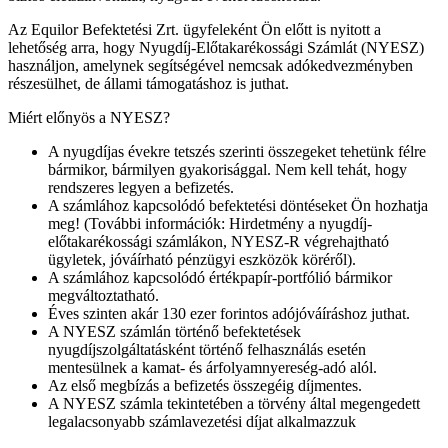
Az Equilor Befektetési Zrt. ügyfeleként Ön előtt is nyitott a
lehetőség arra, hogy Nyugdíj-Előtakarékossági Számlát (NYESZ)
használjon, amelynek segítségével nemcsak adókedvezményben
részesülhet, de állami támogatáshoz is juthat.
Miért előnyös a NYESZ?
A nyugdíjas évekre tetszés szerinti összegeket tehetünk félre
bármikor, bármilyen gyakorisággal. Nem kell tehát, hogy
rendszeres legyen a befizetés.
A számlához kapcsolódó befektetési döntéseket Ön hozhatja
meg! (További információk: Hirdetmény a nyugdíj-
előtakarékossági számlákon, NYESZ-R végrehajtható
ügyletek, jóváírható pénzügyi eszközök köréről).
A számlához kapcsolódó értékpapír-portfólió bármikor
megváltoztatható.
Éves szinten akár 130 ezer forintos adójóváíráshoz juthat.
A NYESZ számlán történő befektetések
nyugdíjszolgáltatásként történő felhasználás esetén
mentesülnek a kamat- és árfolyamnyereség-adó alól.
Az első megbízás a befizetés összegéig díjmentes.
A NYESZ számla tekintetében a törvény által megengedett
legalacsonyabb számlavezetési díjat alkalmazzuk