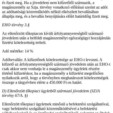
és fizeti meg. Ha a jövedelem nem kifizetőtől származik, a
magánszemély az Szja. törvény vonatkozó előírásai szerint az adót
az adóhatósági közreműködés nélkül elkészített bevallásában
állapítja meg, és a bevallás benyújtására előírt határidőig fizeti meg.
EHO törvény 3.§
Az ellenőrzött tőkepiacon kívüli árfolyamnyereségből származó
jövedelem után a belföldi magánszemélyt egészségügyi hozzájárulás
fizetési kötelezettség terheli.
Adó mértéke: 14 %
Adóbevallás: A kifizetőnek kötelezettsége az EHO-t levonni. A
kifizető az árfolyamnyereségből származó jövedelem után az EHO-t
csak akkor nem vonhatja le a magánszemély ügyfelek részére
történő kifizetéskor, ha a magánszemély a kifizetést megelőzően
nyilatkozik arról, hogy a törvényben meghatározott kötelezettségek
összege a tárgyévben elérte a 450.000 Ft-os határt.
D) Ellenőrzött tőkepiaci ügyletből származó jövedelem (SZJA
törvény 67/A. §)
Ellenőrzött tőkepiaci ügyletnek minősül a befektetési szolgáltatóval,
vagy befektetési szolgáltató közreműködésével a befektetési