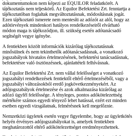
dokumentumokon nem képezi az EQUILOR feladatkörét. A
tájékoztatás nem teljeskörű. Az Equilor Befektetési Zrt. fenntartja a
tájékoztatóban foglaltak megváltoztatásnak, módosításnak jogát.
Ezen tájékoztató ismerete nem mentesíti az adózót az alól, hogy az
adótörvények mindenkori hatályos rendelkezéseiről elvárható
módon maga is tájékozódjon, ill. szükség esetén adótanácsadó
segítségét vegye igénybe.
A fentiekben közölt információk kizárólag tájékoztatásnak
minősülnek és nem tekinthetők adótanácsadásnak, a vonatkozó
jogszabályok hivatalos értelmezésének, befektetési tanácsadásnak,
befektetésre való ösztönzésnek, ajánlattételi felhívásnak.
Az Equilor Befektetési Zrt. nem vállal felelősséget a vonatkozó
jogszabályi rendelkezések fentiektől eltérő értelmezéséből, vagy a
jogszabályi változásokból eredő jogkövetkezményekért. Az
adójogszabályok értelmezése és azok alkalmazása kizárólag az
adózó ügyfél felelőssége. A tényleges, pontos adókötelezettség
mértékére számos egyedi tényező lehet hatással, ezért ezt minden
esetben egyedi vizsgálatnak, felmérésnek kell megelőznie.
Nemzetközi ügyletek esetén vegye figyelembe, hogy az ügyletkötés
helyén érvényes adójogszabályokat is, amelyek fentiekben
meghatározottól eltérő adókötelezettséget eredményezhetnek.