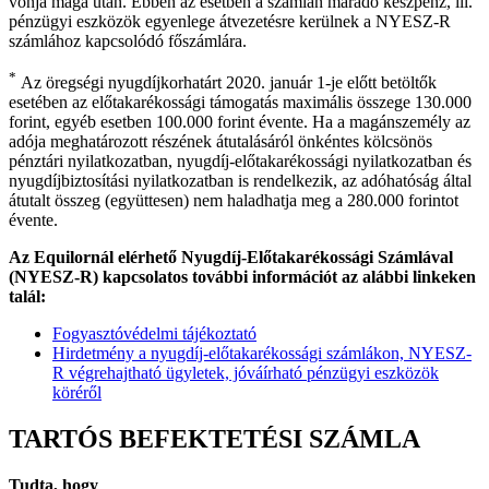
vonja maga után. Ebben az esetben a számlán maradó készpénz, ill.
pénzügyi eszközök egyenlege átvezetésre kerülnek a NYESZ-R
számlához kapcsolódó főszámlára.
*
Az öregségi nyugdíjkorhatárt 2020. január 1-je előtt betöltők
esetében az előtakarékossági támogatás maximális összege 130.000
forint, egyéb esetben 100.000 forint évente. Ha a magánszemély az
adója meghatározott részének átutalásáról önkéntes kölcsönös
pénztári nyilatkozatban, nyugdíj-előtakarékossági nyilatkozatban és
nyugdíjbiztosítási nyilatkozatban is rendelkezik, az adóhatóság által
átutalt összeg (együttesen) nem haladhatja meg a 280.000 forintot
évente.
Az Equilornál elérhető Nyugdíj-Előtakarékossági Számlával
(NYESZ-R) kapcsolatos további információt az alábbi linkeken
talál:
Fogyasztóvédelmi tájékoztató
Hirdetmény a nyugdíj-előtakarékossági számlákon, NYESZ-
R végrehajtható ügyletek, jóváírható pénzügyi eszközök
köréről
TARTÓS BEFEKTETÉSI SZÁMLA
Tudta, hogy