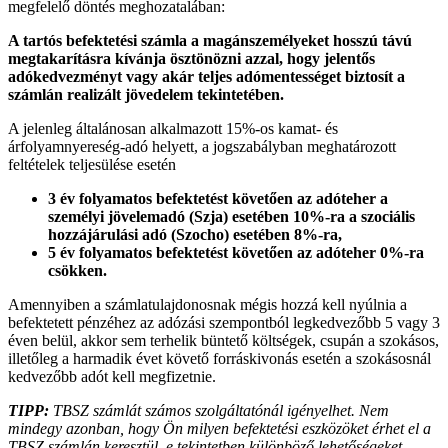
megfelelő döntés meghozatalában:
A tartós befektetési számla a magánszemélyeket hosszú távú
megtakarításra kívánja ösztönözni azzal, hogy jelentős
adókedvezményt vagy akár teljes adómentességet biztosít a
számlán realizált jövedelem tekintetében.
A jelenleg általánosan alkalmazott 15%-os kamat- és
árfolyamnyereség-adó helyett, a jogszabályban meghatározott
feltételek teljesülése esetén
3 év folyamatos befektetést követően az adóteher a
személyi jövelemadó (Szja) esetében 10%-ra a szociális
hozzájárulási adó (Szocho) esetében 8%-ra,
5 év folyamatos befektetést követően az adóteher 0%-ra
csökken.
Amennyiben a számlatulajdonosnak mégis hozzá kell nyúlnia a
befektetett pénzéhez az adózási szempontból legkedvezőbb 5 vagy 3
éven belül, akkor sem terhelik büntető költségek, csupán a szokásos,
illetőleg a harmadik évet követő forráskivonás esetén a szokásosnál
kedvezőbb adót kell megfizetnie.
TIPP:
TBSZ számlát számos szolgáltatónál igényelhet. Nem
mindegy azonban, hogy Ön milyen befektetési eszközöket érhet el a
TBSZ számlán keresztül, e tekintetben különböző lehetőségeket