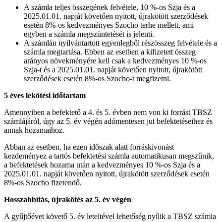
A számla teljes összegének felvétele, 10 %-os Szja és a
2025.01.01. napját követően nyitott, újrakötött szerződések
esetén 8%-os kedvezményes Szocho terhe mellett, ami
egyben a számla megszüntetését is jelenti.
A számlán nyilvántartott egyenlegből részösszeg felvétele és a
számla megtartása. Ebben az esetben a kifizetett összeg
arányos növekményére kell csak a kedvezményes 10 %-os
Szja-t és a 2025.01.01. napját követően nyitott, újrakötött
szerződések esetén 8%-os Szocho-t megfizetni.
5 éves lekötési időtartam
Amennyiben a befektető a 4. és 5. évben nem von ki forrást TBSZ
számlájáról, úgy az 5. év végén adómentesen jut befektetéseihez és
annak hozamaihoz.
Abban az esetben, ha ezen időszak alatt forráskivonást
kezdeményez a tartós befektetési számla automatikusan megszűnik,
a befektetések hozama után a kedvezményes 10 %-os Szja és a
2025.01.01. napját követően nyitott, újrakötött szerződések esetén
8%-os Szocho fizetendő.
Hosszabbítás, újrakötés az 5. év végén
A gyűjtőévet követő 5. év leteltével lehetőség nyílik a TBSZ számla