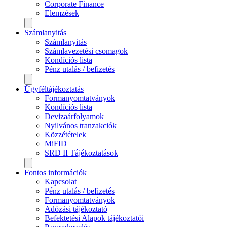
Corporate Finance
Elemzések
Számlanyitás
Számlanyitás
Számlavezetési csomagok
Kondíciós lista
Pénz utalás / befizetés
Ügyféltájékoztatás
Formanyomtatványok
Kondíciós lista
Devizaárfolyamok
Nyilvános tranzakciók
Közzétételek
MiFID
SRD II Tájékoztatások
Fontos információk
Kapcsolat
Pénz utalás / befizetés
Formanyomtatványok
Adózási tájékoztató
Befektetési Alapok tájékoztatói