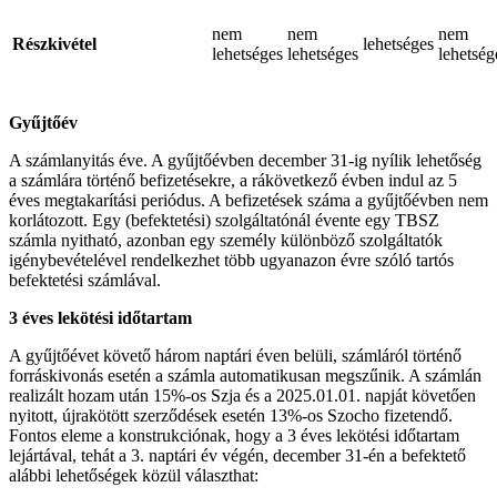
nem
nem
nem
Részkivétel
lehetséges
lehetséges
lehetséges
lehetség
Gyűjtőév
A számlanyitás éve. A gyűjtőévben december 31-ig nyílik lehetőség
a számlára történő befizetésekre, a rákövetkező évben indul az 5
éves megtakarítási periódus. A befizetések száma a gyűjtőévben nem
korlátozott. Egy (befektetési) szolgáltatónál évente egy TBSZ
számla nyitható, azonban egy személy különböző szolgáltatók
igénybevételével rendelkezhet több ugyanazon évre szóló tartós
befektetési számlával.
3 éves lekötési időtartam
A gyűjtőévet követő három naptári éven belüli, számláról történő
forráskivonás esetén a számla automatikusan megszűnik. A számlán
realizált hozam után 15%-os Szja és a 2025.01.01. napját követően
nyitott, újrakötött szerződések esetén 13%-os Szocho fizetendő.
Fontos eleme a konstrukciónak, hogy a 3 éves lekötési időtartam
lejártával, tehát a 3. naptári év végén, december 31-én a befektető
alábbi lehetőségek közül választhat: