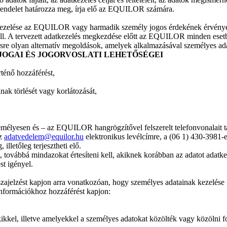
i rendelet határozza meg, írja elő az EQUILOR számára.
 kezelése az EQUILOR vagy harmadik személy jogos érdekének érvényesí
l. A tervezett adatkezelés megkezdése előtt az EQUILOR minden esetben 
sre olyan alternatív megoldások, amelyek alkalmazásával személyes adat
JOGAI ÉS JOGORVOSLATI LEHETŐSÉGEI
ténő hozzáférést,
nak törlését vagy korlátozását,
személyesen és – az EQUILOR hangrögzítővel felszerelt telefonvonalait 
az
adatvedelem@equilor.hu
elektronikus levélcímre, a (06 1) 430-3981
illetőleg terjesztheti elő.
tet, továbbá mindazokat értesíteni kell, akiknek korábban az adatot adatke
st igényel.
isszajelzést kapjon arra vonatkozóan, hogy személyes adatainak kezelése
információkhoz hozzáférést kapjon:
ikkel, illetve amelyekkel a személyes adatokat közölték vagy közölni fo