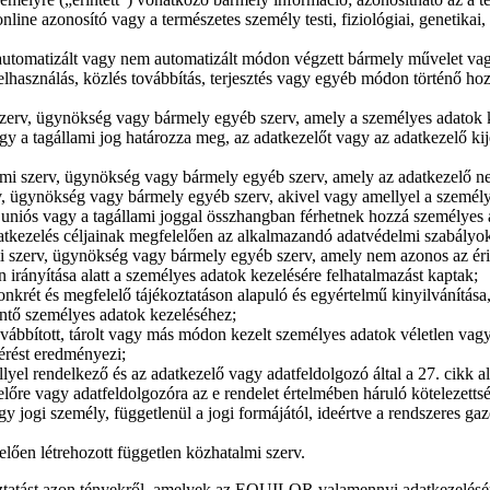
line azonosító vagy a természetes személy testi, fiziológiai, genetikai,
tomatizált vagy nem automatizált módon végzett bármely művelet vagy m
 felhasználás, közlés továbbítás, terjesztés vagy egyéb módon történő h
 szerv, ügynökség vagy bármely egyéb szerv, amely a személyes adatok k
vagy a tagállami jog határozza meg, az adatkezelőt vagy az adatkezelő k
almi szerv, ügynökség vagy bármely egyéb szerv, amely az adatkezelő n
v, ügynökség vagy bármely egyéb szerv, akivel vagy amellyel a személye
 uniós vagy a tagállami joggal összhangban férhetnek hozzá személyes 
adatkezelés céljainak megfelelően az alkalmazandó adatvédelmi szabályo
mi szerv, ügynökség vagy bármely egyéb szerv, amely nem azonos az érin
irányítása alatt a személyes adatok kezelésére felhatalmazást kaptak;
onkrét és megfelelő tájékoztatáson alapuló és egyértelmű kinyilvánítása, 
rintő személyes adatok kezeléséhez;
ovábbított, tárolt vagy más módon kezelt személyes adatok véletlen vagy
érést eredményezi;
llyel rendelkező és az adatkezelő vagy adatfeldolgozó által a 27. cikk al
előre vagy adatfeldolgozóra az e rendelet értelmében háruló kötelezett
gy jogi személy, függetlenül a jogi formájától, ideértve a rendszeres ga
elően létrehozott független közhatalmi szerv.
ztatást azon tényekről, amelyek az EQUILOR valamennyi adatkezelésé