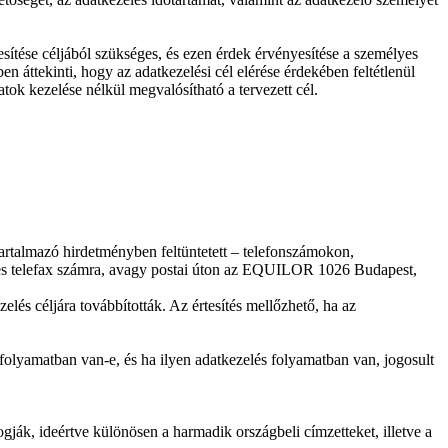
tése céljából szükséges, és ezen érdek érvényesítése a személyes
áttekinti, hogy az adatkezelési cél elérése érdekében feltétlenül
ok kezelése nélkül megvalósítható a tervezett cél.
tartalmazó hirdetményben feltüntetett – telefonszámokon,
-es telefax számra, avagy postai úton az EQUILOR 1026 Budapest,
zelés céljára továbbították. Az értesítés mellőzhető, ha az
 folyamatban van-e, és ha ilyen adatkezelés folyamatban van, jogosult
gják, ideértve különösen a harmadik országbeli címzetteket, illetve a