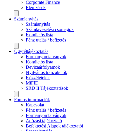
Corporate Finance
Elemzések
Számlanyitás
Számlanyitás
Számlavezetési csomagok
Kondíciós lista
Pénz utalás / befizetés
Ügyféltájékoztatás
Formanyomtatványok
Kondíciós lista
Devizaárfolyamok
Nyilvános tranzakciók
Közzétételek
MiFID
SRD II Tájékoztatások
Fontos információk
Kapcsolat
Pénz utalás / befizetés
Formanyomtatványok
Adózási tájékoztató
Befektetési Alapok tájékoztatói