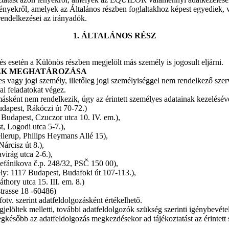
ényekről, amelyek az Általános részben foglaltakhoz képest egyediek, 
 rendelkezései az irányadók.
1. ÁLTALÁNOS RÉSZ
 esetén a Különös részben megjelölt más személy is jogosult eljárni.
EK MEGHATÁROZÁSA
 vagy jogi személy, illetőleg jogi személyiséggel nem rendelkező szer
ai feladatokat végez.
ként nem rendelkezik, úgy az érintett személyes adatainak kezeléséve
dapest, Rákóczi út 70-72.)
Budapest, Czuczor utca 10. IV. em.),
, Logodi utca 5-7.),
erup, Philips Heymans Allé 15),
árcisz út 8.),
irág utca 2-6.),
tefánikova č.p. 248/32, PSČ 150 00),
ely: 1117 Budapest, Budafoki út 107-113.),
hory utca 15. III. em. 8.)
rasse 18 -60486)
otv. szerint adatfeldolgozásként értékelhető.
öltek melletti, további adatfeldolgozók szükség szerinti igénybevétel
később az adatfeldolgozás megkezdésekor ad tájékoztatást az érintett