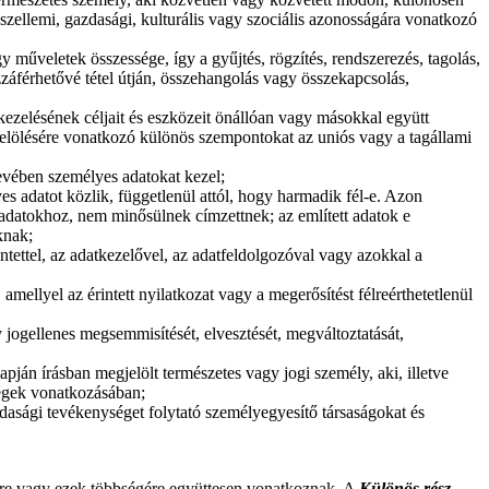
 szellemi, gazdasági, kulturális vagy szociális azonosságára vonatkozó
űveletek összessége, így a gyűjtés, rögzítés, rendszerezés, tagolás,
ozzáférhetővé tétel útján, összehangolás vagy összekapcsolás,
ezelésének céljait és eszközeit önállóan vagy másokkal együtt
ijelölésére vonatkozó különös szempontokat az uniós vagy a tagállami
evében személyes adatokat kezel;
s adatot közlik, függetlenül attól, hogy harmadik fél-e. Azon
adatokhoz, nem minősülnek címzettnek; az említett adatok e
knak;
tettel, az adatkezelővel, az adatfeldolgozóval vagy azokkal a
amellyel az érintett nyilatkozat vagy a megerősítést félreérthetetlenül
 jogellenes megsemmisítését, elvesztését, megváltoztatását,
apján írásban megjelölt természetes vagy jogi személy, aki, illetve
ségek vonatkozásában;
zdasági tevékenységet folytató személyegyesítő társaságokat és
re vagy ezek többségére együttesen vonatkoznak. A
Különös rész