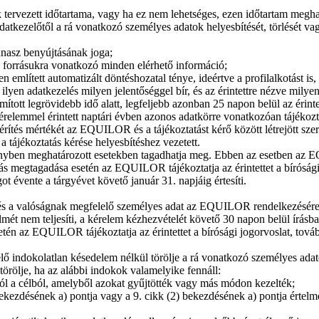
k tervezett időtartama, vagy ha ez nem lehetséges, ezen időtartam megh
adatkezelőtől a rá vonatkozó személyes adatok helyesbítését, törlését va
anasz benyújtásának joga;
 a forrásukra vonatkozó minden elérhető információ;
említett automatizált döntéshozatal ténye, ideértve a profilalkotást is
ilyen adatkezelés milyen jelentőséggel bír, és az érintettre nézve mily
tt legrövidebb idő alatt, legfeljebb azonban 25 napon belül az érintet
a kérelemmel érintett naptári évben azonos adatkörre vonatkozóan tájé
érítés mértékét az EQUILOR és a tájékoztatást kérő között létrejött szerz
 a tájékoztatás kérése helyesbítéshez vezetett.
nyben meghatározott esetekben tagadhatja meg. Ebben az esetben az E
ítás megtagadása esetén az EQUILOR tájékoztatja az érintettet a bíróság
 évente a tárgyévet követő január 31. napjáig értesíti.
 és a valóságnak megfelelő személyes adat az EQUILOR rendelkezésére 
ét nem teljesíti, a kérelem kézhezvételét követő 30 napon belül írásban 
esetén az EQUILOR tájékoztatja az érintettet a bírósági jogorvoslat, tov
elő indokolatlan késedelem nélkül törölje a rá vonatkozó személyes adat
örölje, ha az alábbi indokok valamelyike fennáll:
ól a célból, amelyből azokat gyűjtötték vagy más módon kezelték;
ekezdésének a) pontja vagy a 9. cikk (2) bekezdésének a) pontja értelmé