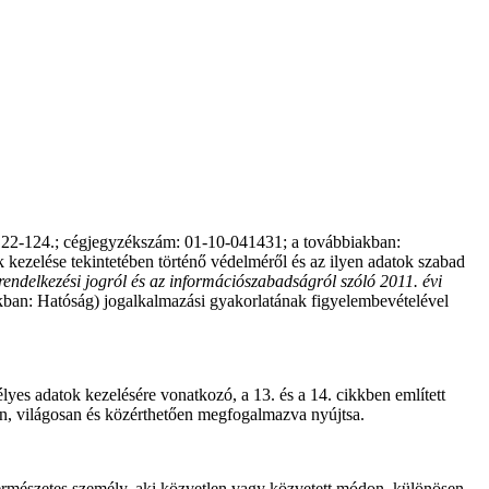
22-124.; cégjegyzékszám: 01-10-041431; a továbbiakban:
kezelése tekintetében történő védelméről és az ilyen adatok szabad
rendelkezési jogról és az információszabadságról szóló 2011. évi
kban: Hatóság) jogalkalmazási gyakorlatának figyelembevételével
es adatok kezelésére vonatkozó, a 13. és a 14. cikkben említett
ban, világosan és közérthetően megfogalmazva nyújtsa.
 természetes személy, aki közvetlen vagy közvetett módon, különösen