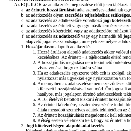
Az EQUILOR az adatkezelés megkezdése előtt jelen tájékoztatás
az érintett hozzájárulását
adta személyes adatainak egy 
az adatkezelés olyan
szerződés teljesítéséhez szükséges
az adatkezelés az adatkezelőre vonatkozó
jogi kötelezett
az adatkezelés az érintett vagy egy másik természetes sz
az adatkezelés közérdekű vagy az adatkezelőre ruházott 
az adatkezelés
az adatkezelő
vagy egy harmadik fél
jogo
alapvető jogai és szabadságai, amelyek személyes adatok 
Hozzájáruláson alapuló adatkezelés
Hozzájáruláson alapuló adatkezelés akkor valósul 
kezeléséhez. Az érintett – a tájékoztatás eltérő re
A hozzájárulás megadása nem tekinthető önkéntesne
visszavonása, hogy ez kárára válna.
Ha az adatkezelés egyszerre több célt is szolgál, 
nyilatkozat más ügyekkel egy nyilatkozatba van fog
Amennyiben az adatkezelésre nem szerződéses kötele
kifejezett hozzájárulásával van mód. Ön jogosult a
hatályos, más jogalapon történő adatkezelések teki
A 16. életévét betöltött kiskorú érintett hozzájár
Az érintett kérelmére, kezdeményezésére indult bír
általa megadott személyes adatok tekintetében az ér
Az érintett hozzájárulását megadottnak kell tekinte
Kétség esetén vélelmezni kell, hogy az érintett a 
Jogi kötelezettségen alapuló adatkezelés
Kötelező adatkezelésre kerül sor, amennyiben a kezelendő 