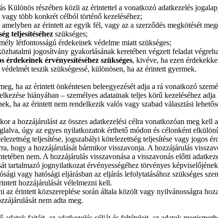
 Különös részében közli az érintettel a vonatkozó adatkezelés jogalapj
vagy több konkrét célból történő kezeléséhez;
, amelyben az érintett az egyik fél, vagy az a szerződés megkötését meg
ség teljesítéséhez
szükséges;
emély létfontosságú érdekeinek védelme miatt szükséges;
közhatalmi jogosítvány gyakorlásának keretében végzett feladat végreh
s érdekeinek érvényesítéséhez szükséges
, kivéve, ha ezen érdekekke
védelmét teszik szükségessé, különösen, ha az érintett gyermek.
meg, ha az érintett önkéntesen beleegyezését adja a rá vonatkozó szemé
ndelkezése hiányában – személyes adatainak teljes körű kezeléséhez adja 
k, ha az érintett nem rendelkezik valós vagy szabad választási lehető
akkor a hozzájárulást az összes adatkezelési célra vonatkozóan meg kel
lalva, úgy az egyes nyilatkozatok érthető módon és célonként elkülönít
zettség teljesítése, jogszabályi kötelezettség teljesítése vagy jogos é
rra, hogy a hozzájárulását bármikor visszavonja. A hozzájárulás vissza
ntetében nem. A hozzájárulás visszavonása a visszavonás előtti adatkeze
ulását tartalmazó jognyilatkozat érvényességéhez törvényes képviselőjé
ósági vagy hatósági eljárásban az eljárás lefolytatásához szükséges sze
intett hozzájárulását vélelmezni kell.
ni az érintett közszereplése során általa közölt vagy nyilvánosságra hoz
hozzájárulását nem adta meg.
adatok fajtáit, az adatkezelés célját és feltételeit, az adatok megismer