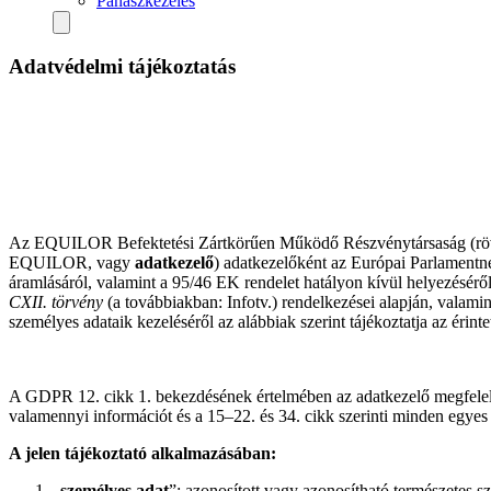
Panaszkezelés
Adatvédelmi tájékoztatás
Az EQUILOR Befektetési Zártkörűen Működő Részvénytársaság (rövid
EQUILOR, vagy
adatkezelő
) adatkezelőként az Európai Parlamentn
áramlásáról, valamint a 95/46 EK rendelet hatályon kívül helyezésér
CXII. törvény
(a továbbiakban: Infotv.) rendelkezései alapján, valami
személyes adataik kezeléséről az alábbiak szerint tájékoztatja az érin
A GDPR 12. cikk 1. bekezdésének értelmében az adatkezelő megfelelő 
valamennyi információt és a 15–22. és 34. cikk szerinti minden egyes
A jelen tájékoztató alkalmazásában:
„
személyes adat
”: azonosított vagy azonosítható természetes 