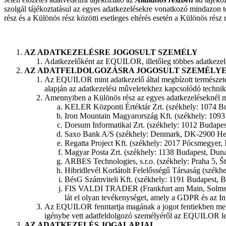
szolgál tájékoztatásul az egyes adatkezelésekre vonatkozó mindazon t
rész és a Különös rész közötti esetleges eltérés esetén a Különös rész
AZ ADATKEZELÉSRE JOGOSULT SZEMÉLY
Adatkezelőként az EQUILOR, illetőleg többes adatkezelés
AZ ADATFELDOLGOZÁSRA JOGOSULT SZEMÉLY
Az EQUILOR mint adatkezelő által megbízott természetes
alapján az adatkezelési műveletekhez kapcsolódó technik
Amennyiben a Különös rész az egyes adatkezeléseknél más
KELER Központi Értéktár Zrt. (székhely: 1074 Bu
Iron Mountain Magyarország Kft. (székhely: 1093 
Dorsum Informatikai Zrt. (székhely: 1012 Budapest
Saxo Bank A/S (székhely: Denmark, DK-2900 Hell
Regatta Project Kft. (székhely: 2017 Pócsmegyer, N
Magyar Posta Zrt. (székhely: 1138 Budapest, Dunav
ARBES Technologies, s.r.o. (székhely: Praha 5, Š
Hibridlevél Korlátolt Felelősségű Társaság (székh
BésG Számviteli Kft. (székhely: 1191 Budapest, Bát
FIS VALDI TRADER (Frankfurt am Main, Solmst
lát el olyan tevékenységet, amely a GDPR és az Inf
Az EQUILOR fenntartja magának a jogot fentiekben megjel
igénybe vett adatfeldolgozó személyéről az EQUILOR leg
AZ ADATKEZELÉS JOGALAPJAI