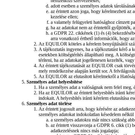
nemzetközi szervezeteket;
adott esetben a személyes adatok tárolásána
az érintett azon joga, hogy kérelmezheti az 
kezelése ellen;
a valamely felügyeleti hatósághoz címzett p
ha az adatokat nem az érintettől gyűjtötték,
a GDPR 22. cikkének (1) és (4) bekezdésében 
arra vonatkozó érthető információk, hogy az 
Az EQUILOR köteles a kérelem benyújtásától számíto
A tájékoztatás ingyenes, ha a tájékoztatást kérő 
esetekben költségtérítés állapítható meg. A költségt
téríteni, ha az adatokat jogellenesen kezelték, vagy
Az érintett tájékoztatását az EQUILOR csak törvé
mely rendelkezése alapján került sor. A felvilágos
Az EQUILOR az elutasított kérelmekről a Hatóságot
Személyes adat helyesbítése
Ha a személyes adat a valóságnak nem felel meg,
Ha az EQUILOR az érintett helyesbítés iránti kérelm
indokait. A helyesbítés iránti kérelem elutasítása 
Személyes adat törlése
Az érintett jogosult arra, hogy kérésére az adatkez
személyes adatokat indokolatlan késedelem nélkül t
a személyes adatokra már nincs szükség abb
az érintett visszavonja a GDPR 6. cikk (1) b
adatkezelésnek nincs más jogalapja;