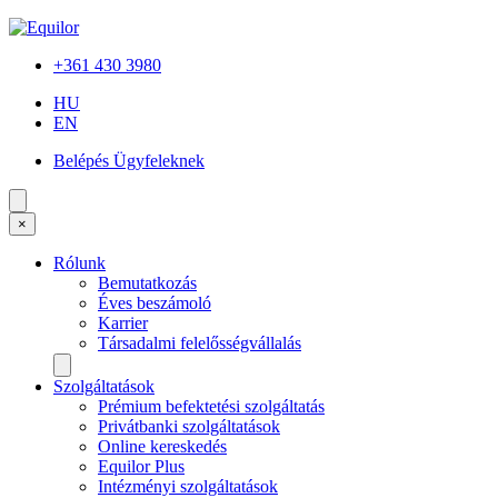
+361 430 3980
HU
EN
Belépés Ügyfeleknek
×
Rólunk
Bemutatkozás
Éves beszámoló
Karrier
Társadalmi felelősségvállalás
Szolgáltatások
Prémium befektetési szolgáltatás
Privátbanki szolgáltatások
Online kereskedés
Equilor Plus
Intézményi szolgáltatások