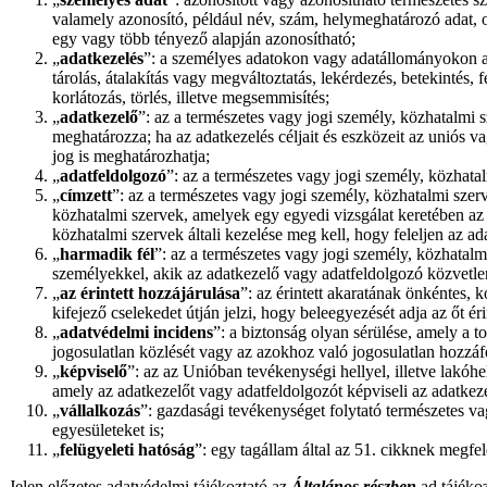
valamely azonosító, például név, szám, helymeghatározó adat, on
egy vagy több tényező alapján azonosítható;
„
adatkezelés
”: a személyes adatokon vagy adatállományokon au
tárolás, átalakítás vagy megváltoztatás, lekérdezés, betekintés,
korlátozás, törlés, illetve megsemmisítés;
„
adatkezelő
”: az a természetes vagy jogi személy, közhatalmi
meghatározza; ha az adatkezelés céljait és eszközeit az uniós 
jog is meghatározhatja;
„
adatfeldolgozó
”: az a természetes vagy jogi személy, közhat
„
címzett
”: az a természetes vagy jogi személy, közhatalmi szer
közhatalmi szervek, amelyek egy egyedi vizsgálat keretében az
közhatalmi szervek általi kezelése meg kell, hogy feleljen az 
„
harmadik fél
”: az a természetes vagy jogi személy, közhatal
személyekkel, akik az adatkezelő vagy adatfeldolgozó közvetlen 
„
az érintett hozzájárulása
”: az érintett akaratának önkéntes, k
kifejező cselekedet útján jelzi, hogy beleegyezését adja az őt é
„
adatvédelmi incidens
”: a biztonság olyan sérülése, amely a t
jogosulatlan közlését vagy az azokhoz való jogosulatlan hozzáf
„
képviselő
”: az az Unióban tevékenységi hellyel, illetve lakóhe
amely az adatkezelőt vagy adatfeldolgozót képviseli az adatkez
„
vállalkozás
”: gazdasági tevékenységet folytató természetes va
egyesületeket is;
„
felügyeleti hatóság
”: egy tagállam által az 51. cikknek megfel
Jelen előzetes adatvédelmi tájékoztató az
Általános részben
ad tájéko