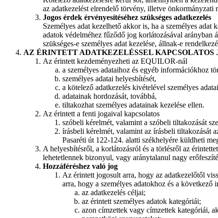
az adatkezelést elrendelő törvény, illetve önkormányzat
Jogos érdek érvényesítéséhez szükséges adatkezelés
Személyes adat kezelhető akkor is, ha a személyes adat
adatok védelméhez fűződő jog korlátozásával arányban ál
szükséges-e személyes adat kezelése, állnak-e rendelkezé
AZ ÉRINTETT ADATKEZELÉSSEL KAPCSOLATOS 
Az érintett kezdeményezheti az EQUILOR-nál
a személyes adataihoz és egyéb információkhoz tör
személyes adatai helyesbítését,
a kötelező adatkezelés kivételével személyes adatai
adatainak hordozását, továbbá,
tiltakozhat személyes adatainak kezelése ellen.
Az érintett a fenti jogaival kapcsolatos
szóbeli kérelmét, valamint a szóbeli tiltakozását 
írásbeli kérelmét, valamint az írásbeli tiltakozását 
Pasaréti út 122-124. alatti székhelyére küldheti meg, 
A helyesbítésről, a korlátozásról és a törlésről az érintet
lehetetlennek bizonyul, vagy aránytalanul nagy erőfeszíté
Hozzáféréshez való jog
Az érintett jogosult arra, hogy az adatkezelőtől v
arra, hogy a személyes adatokhoz és a következő 
az adatkezelés céljai;
az érintett személyes adatok kategóriái;
azon címzettek vagy címzettek kategóriái, ak