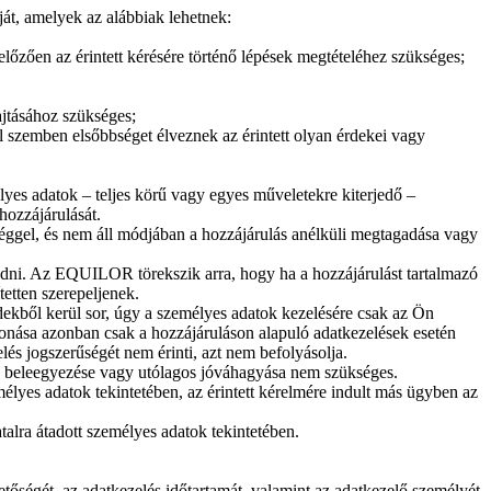
át, amelyek az alábbiak lehetnek:
előzően az érintett kérésére történő lépések megtételéhez szükséges;
ajtásához szükséges;
l szemben elsőbbséget élveznek az érintett olyan érdekei vagy
lyes adatok – teljes körű vagy egyes műveletekre kiterjedő –
hozzájárulását.
séggel, és nem áll módjában a hozzájárulás anélküli megtagadása vagy
l adni. Az EQUILOR törekszik arra, hogy ha a hozzájárulást tartalmazó
etten szerepeljenek.
rdekből kerül sor, úgy a személyes adatok kezelésére csak az Ön
vonása azonban csak a hozzájáruláson alapuló adatkezelések esetén
lés jogszerűségét nem érinti, azt nem befolyásolja.
nek beleegyezése vagy utólagos jóváhagyása nem szükséges.
mélyes adatok tekintetében, az érintett kérelmére indult más ügyben az
atalra átadott személyes adatok tekintetében.
hetőségét, az adatkezelés időtartamát, valamint az adatkezelő személyét