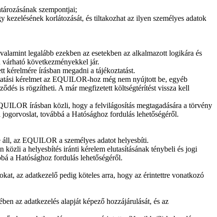
atározásának szempontjai;
gy kezelésének korlátozását, és tiltakozhat az ilyen személyes adatok
, valamint legalább ezekben az esetekben az alkalmazott logikára és
en várható következményekkel jár.
t kérelmére írásban megadni a tájékoztatást.
koztatási kérelmet az EQUILOR-hoz még nem nyújtott be, egyéb
ődés is rögzítheti. A már megfizetett költségtérítést vissza kell
QUILOR írásban közli, hogy a felvilágosítás megtagadására a törvény
i jogorvoslat, továbbá a Hatósághoz fordulás lehetőségéről.
áll, az EQUILOR a személyes adatot helyesbíti.
közli a helyesbítés iránti kérelem elutasításának ténybeli és jogi
ábbá a Hatósághoz fordulás lehetőségéről.
okat, az adatkezelő pedig köteles arra, hogy az érintettre vonatkozó
ben az adatkezelés alapját képező hozzájárulását, és az