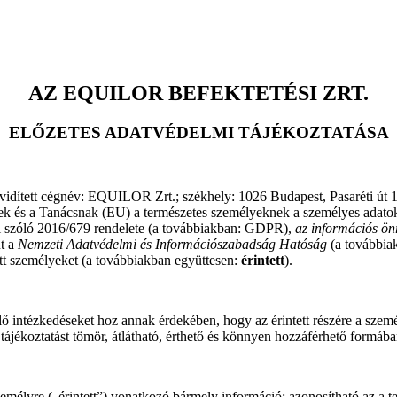
AZ EQUILOR BEFEKTETÉSI ZRT.
ELŐZETES ADATVÉDELMI TÁJÉKOZTATÁSA
ített cégnév: EQUILOR Zrt.; székhely: 1026 Budapest, Pasaréti út 1
ek és a Tanácsnak (EU) a természetes személyeknek a személyes adatok 
ől szóló 2016/679 rendelete (a továbbiakban: GDPR),
az információs ön
nt a
Nemzeti Adatvédelmi és Információszabadság Hatóság
(a továbbia
tett személyeket (a továbbiakban együttesen:
érintett
).
intézkedéseket hoz annak érdekében, hogy az érintett részére a személy
 tájékoztatást tömör, átlátható, érthető és könnyen hozzáférhető formá
személyre („érintett”) vonatkozó bármely információ; azonosítható az a