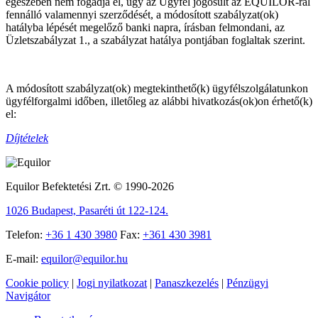
egészében nem fogadja el, úgy az Ügyfél jogosult az EQUILOR-ral
fennálló valamennyi szerződését, a módosított szabályzat(ok)
hatályba lépését megelőző banki napra, írásban felmondani, az
Üzletszabályzat 1., a szabályzat hatálya pontjában foglaltak szerint.
A módosított szabályzat(ok) megtekinthető(k) ügyfélszolgálatunkon
ügyfélforgalmi időben, illetőleg az alábbi hivatkozás(ok)on érhető(k)
el:
Díjtételek
Equilor Befektetési Zrt. © 1990-2026
1026 Budapest, Pasaréti út 122-124.
Telefon:
+36 1 430 3980
Fax:
+361 430 3981
E-mail:
equilor@equilor.hu
Cookie policy
|
Jogi nyilatkozat
|
Panaszkezelés
|
Pénzügyi
Navigátor