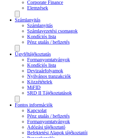
Corporate Finance
Elemzések
Számlanyitás
Számlanyitás
Számlavezetési csomagok
Kondíciós lista
Pénz utalás / befizetés
Ügyféltájékoztatás
Formanyomtatványok
Kondíciós lista
Devizaárfolyamok
Nyilvános tranzakciók
Közzétételek
MiFID
SRD II Tájékoztatások
Fontos információk
Kapcsolat
Pénz utalás / befizetés
Formanyomtatványok
Adózási tájékoztató
Befektetési Alapok tájékoztatói