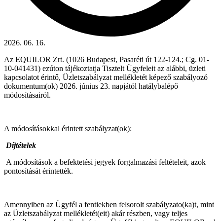
2026. 06. 16.
Az EQUILOR Zrt. (1026 Budapest, Pasaréti út 122-124.; Cg. 01-
10-041431) ezúton tájékoztatja Tisztelt Ügyfeleit az alábbi, üzleti
kapcsolatot érintő, Üzletszabályzat mellékletét képező szabályozó
dokumentum(ok) 2026. június 23. napjától hatálybalépő
módosításairól.
A módosításokkal érintett szabályzat(ok):
Díjtételek
A módosítások a befektetési jegyek forgalmazási feltételeit, azok
pontosítását érintették.
Amennyiben az Ügyfél a fentiekben felsorolt szabályzato(ka)t, mint
az Üzletszabályzat mellékletét(eit) akár részben, vagy teljes