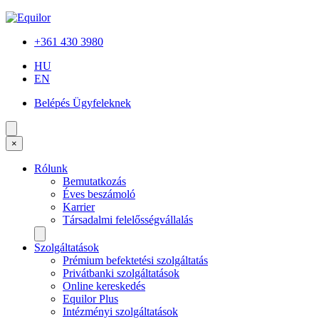
+361 430 3980
HU
EN
Belépés Ügyfeleknek
×
Rólunk
Bemutatkozás
Éves beszámoló
Karrier
Társadalmi felelősségvállalás
Szolgáltatások
Prémium befektetési szolgáltatás
Privátbanki szolgáltatások
Online kereskedés
Equilor Plus
Intézményi szolgáltatások