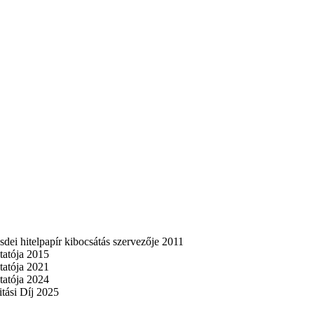
sdei hitelpapír kibocsátás szervezője 2011
ltatója 2015
ltatója 2021
ltatója 2024
tási Díj 2025