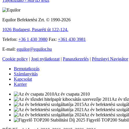
Tájékoztató - MiFID teszt
Equilor Befektetési Zrt. © 1990-2026
1026 Budapest, Pasaréti út 122-124.
Telefon:
+36 1 430 3980
Fax:
+361 430 3981
E-mail:
equilor@equilor.hu
Cookie policy
|
Jogi nyilatkozat
|
Panaszkezelés
|
Pénzügyi Navigátor
Bemutatkozás
Számlanyitás
Kapcsolat
Karrier
Az év csapata 2010
Az év tőz
Az év befektetési szolgá
Az év befektetési szolgá
Az év befektetési szolgá
Figyelő TOP200 Stabili