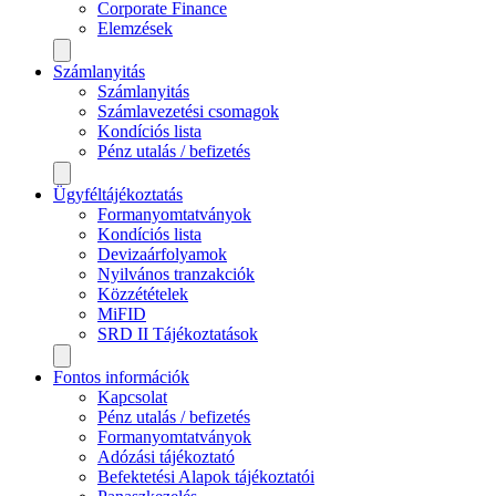
Corporate Finance
Elemzések
Számlanyitás
Számlanyitás
Számlavezetési csomagok
Kondíciós lista
Pénz utalás / befizetés
Ügyféltájékoztatás
Formanyomtatványok
Kondíciós lista
Devizaárfolyamok
Nyilvános tranzakciók
Közzétételek
MiFID
SRD II Tájékoztatások
Fontos információk
Kapcsolat
Pénz utalás / befizetés
Formanyomtatványok
Adózási tájékoztató
Befektetési Alapok tájékoztatói