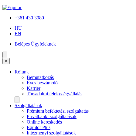
+361 430 3980
HU
EN
Belépés Ügyfeleknek
×
Rólunk
Bemutatkozás
Éves beszámoló
Karrier
Társadalmi felelősségvállalás
Szolgáltatások
Prémium befektetési szolgáltatás
Privátbanki szolgáltatások
Online kereskedés
Equilor Plus
Intézményi szolgáltatások