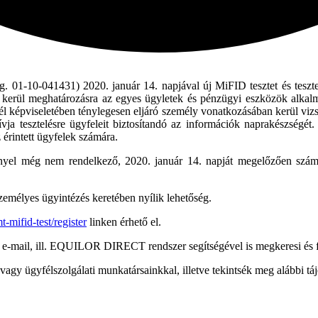
 01-10-041431) 2020. január 14. napjával új MiFID tesztet és tesztelés
n kerül meghatározásra az egyes ügyletek és pénzügyi eszközök alkalma
él képviseletében ténylegesen eljáró személy vonatkozásában kerül viz
lhívja tesztelésre ügyfeleit biztosítandó az információk naprakészsé
 érintett ügyfelek számára.
l még nem rendelkező, 2020. január 14. napját megelőzően számlát n
személyes ügyintézés keretében nyílik lehetőség.
-mifid-test/register
linken érhető el.
-mail, ill. EQUILOR DIRECT rendszer segítségével is megkeresi és felk
vagy ügyfélszolgálati munkatársainkkal, illetve tekintsék meg alábbi tá