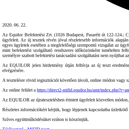
2020. 06. 22.
Az Equilor Befektetési Zrt. (1026 Budapest, Pasaréti út 122-124.; Cg.
ügyfeleit. Az új tesztek révén jóval részletesebb információk alapjá
egyes ügyletek esetében a megfelelőségi szempontú vizsgálat az ügyf
mint befektetési szolgáltató rendszeres időközönként ismételten fe
személyre szabott befektetési tanácsadási szolgáltatást nem nyújthat az
Az EQUILOR jelen hirdetmény útján felhívja az új teszt eredménnye
elvégzésére.
A tesztelésre rövid regisztrációt követően távoli, online módon vagy 
Az online felület a
https://direct2-mifid.equilor.hu/amt/index.php?r=amt
Az EQUILOR az újratesztelésben érintett ügyfeleit közvetlen módon, e
Részletes információkért kérjük, hogy lépjenek kapcsolatba üzletkötő 
Szíves együttműködésüket ezúton is köszönjük.