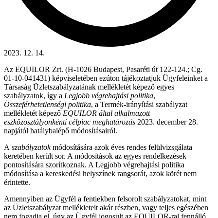
2023. 12. 14.
Az EQUILOR Zrt. (H-1026 Budapest, Pasaréti út 122-124.; Cg.
01-10-041431) képviseletében ezúton tájékoztatjuk Ügyfeleinket a
Társaság Üzletszabályzatának mellékletét képező egyes
szabályzatok, így a
Legjobb végrehajtási politika
,
Összeférhetetlenségi politika
, a Termék-irányítási szabályzat
mellékletét képező
EQUILOR által alkalmazott
eszközosztályonkénti célpiac
meghatározás
2023. december 28.
napjától hatálybalépő módosításairól.
A
szabályzatok
módosítására azok éves rendes felülvizsgálata
keretében került sor. A módosítások az egyes rendelkezések
pontosítására szorítkoznak. A Legjobb végrehajtási politika
módosítása a kereskedési helyszínek rangsorát, azok körét nem
érintette.
Amennyiben az Ügyfél a fentiekben felsorolt szabályzatokat, mint
az Üzletszabályzat mellékleteit akár részben, vagy teljes egészében
nem fogadja el, úgy az Ügyfél jogosult az EQUILOR-ral fennálló