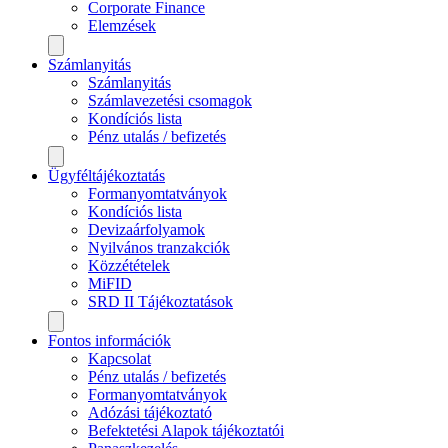
Corporate Finance
Elemzések
Számlanyitás
Számlanyitás
Számlavezetési csomagok
Kondíciós lista
Pénz utalás / befizetés
Ügyféltájékoztatás
Formanyomtatványok
Kondíciós lista
Devizaárfolyamok
Nyilvános tranzakciók
Közzétételek
MiFID
SRD II Tájékoztatások
Fontos információk
Kapcsolat
Pénz utalás / befizetés
Formanyomtatványok
Adózási tájékoztató
Befektetési Alapok tájékoztatói