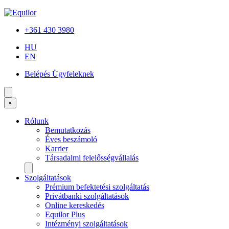
+361 430 3980
HU
EN
Belépés Ügyfeleknek
×
Rólunk
Bemutatkozás
Éves beszámoló
Karrier
Társadalmi felelősségvállalás
Szolgáltatások
Prémium befektetési szolgáltatás
Privátbanki szolgáltatások
Online kereskedés
Equilor Plus
Intézményi szolgáltatások