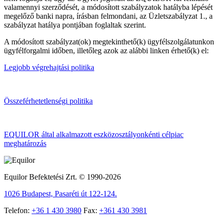
valamennyi szerződését, a módosított szabályzatok hatályba lépését
megelőző banki napra, írásban felmondani, az Üzletszabályzat 1., a
szabályzat hatálya pontjában foglaltak szerint.
A módosított szabályzat(ok) megtekinthető(k) ügyfélszolgálatunkon
ügyfélforgalmi időben, illetőleg azok az alábbi linken érhető(k) el:
Legjobb végrehajtási politika
Összeférhetetlenségi politika
EQUILOR által alkalmazott eszközosztályonkénti célpiac
meghatározás
Equilor Befektetési Zrt. © 1990-2026
1026 Budapest, Pasaréti út 122-124.
Telefon:
+36 1 430 3980
Fax:
+361 430 3981