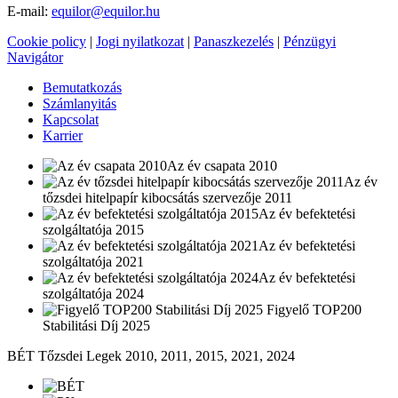
E-mail:
equilor@equilor.hu
Cookie policy
|
Jogi nyilatkozat
|
Panaszkezelés
|
Pénzügyi
Navigátor
Bemutatkozás
Számlanyitás
Kapcsolat
Karrier
Az év csapata 2010
Az év
tőzsdei hitelpapír kibocsátás szervezője 2011
Az év befektetési
szolgáltatója 2015
Az év befektetési
szolgáltatója 2021
Az év befektetési
szolgáltatója 2024
Figyelő TOP200
Stabilitási Díj 2025
BÉT Tőzsdei Legek 2010, 2011, 2015, 2021, 2024