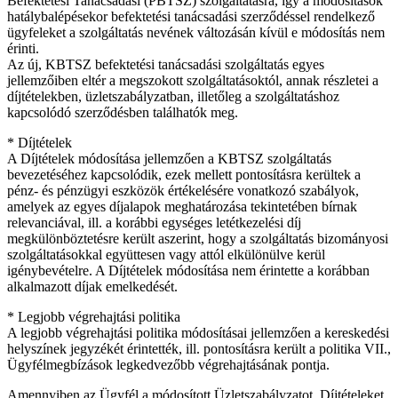
Befektetési Tanácsadási (PBTSZ) szolgáltatásra, így a módosítások
hatálybalépésekor befektetési tanácsadási szerződéssel rendelkező
ügyfeleket a szolgáltatás nevének változásán kívül e módosítás nem
érinti.
Az új, KBTSZ befektetési tanácsadási szolgáltatás egyes
jellemzőiben eltér a megszokott szolgáltatásoktól, annak részletei a
díjtételekben, üzletszabályzatban, illetőleg a szolgáltatáshoz
kapcsolódó szerződésben találhatók meg.
* Díjtételek
A Díjtételek módosítása jellemzően a KBTSZ szolgáltatás
bevezetéséhez kapcsolódik, ezek mellett pontosításra kerültek a
pénz- és pénzügyi eszközök értékelésére vonatkozó szabályok,
amelyek az egyes díjalapok meghatározása tekintetében bírnak
relevanciával, ill. a korábbi egységes letétkezelési díj
megkülönböztetésre került aszerint, hogy a szolgáltatás bizományosi
szolgáltatásokkal együttesen vagy attól elkülönülve kerül
igénybevételre. A Díjtételek módosítása nem érintette a korábban
alkalmazott díjak emelkedését.
* Legjobb végrehajtási politika
A legjobb végrehajtási politika módosításai jellemzően a kereskedési
helyszínek jegyzékét érintették, ill. pontosításra került a politika VII.,
Ügyfélmegbízások legkedvezőbb végrehajtásának pontja.
Amennyiben az Ügyfél a módosított Üzletszabályzatot, Díjtételeket,