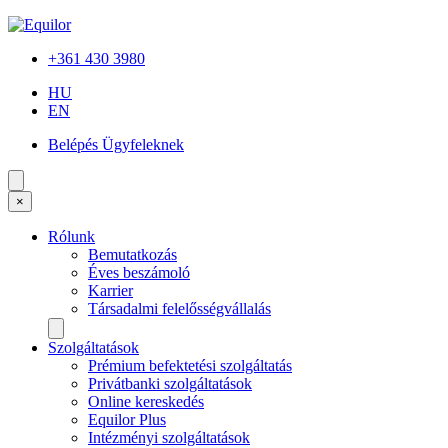
+361 430 3980
HU
EN
Belépés Ügyfeleknek
×
Rólunk
Bemutatkozás
Éves beszámoló
Karrier
Társadalmi felelősségvállalás
Szolgáltatások
Prémium befektetési szolgáltatás
Privátbanki szolgáltatások
Online kereskedés
Equilor Plus
Intézményi szolgáltatások