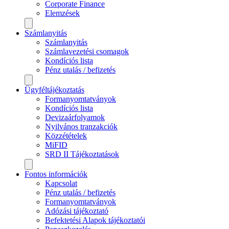
Corporate Finance
Elemzések
Számlanyitás
Számlanyitás
Számlavezetési csomagok
Kondíciós lista
Pénz utalás / befizetés
Ügyféltájékoztatás
Formanyomtatványok
Kondíciós lista
Devizaárfolyamok
Nyilvános tranzakciók
Közzétételek
MiFID
SRD II Tájékoztatások
Fontos információk
Kapcsolat
Pénz utalás / befizetés
Formanyomtatványok
Adózási tájékoztató
Befektetési Alapok tájékoztatói