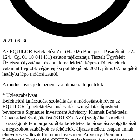
2021. 06. 30.
Az EQUILOR Befektetési Zrt. (H-1026 Budapest, Pasaréti út 122-
124.; Cg. 01-10-041431) ezúton tájékoztatja Tisztelt Ügyfeleit
Üzletszabályzatának és annak mellékletét képező Díjtételeinek,
valamint Legjobb végrehajtási politikájának 2021. július 07. napjától
hatályba lépő módosításáról.
A módosítások jellemzően az alábbiakra terjedtek ki
* Üzletszabályzat
Befektetési tanácsadási szolgáltatás: a módosítások révén az
EQUILOR új befektetési tanácsadási szolgáltatás típusként
bevezette a Signature Investment Advisory, Kiemelt Befektetési
Tanácsadási Szolgáltatást (KBTSZ). Az új szolgáltatás mellett
Társaságunk fenntartja korábbi befektetési tanácsadási szolgáltatását
a megszokott szabályok és feltételek, díjazás mellett, csupán annak
elnevezése változik Premium Investment Advisory, Prémium