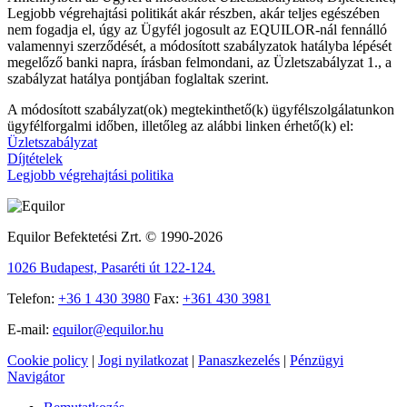
Legjobb végrehajtási politikát akár részben, akár teljes egészében
nem fogadja el, úgy az Ügyfél jogosult az EQUILOR-nál fennálló
valamennyi szerződését, a módosított szabályzatok hatályba lépését
megelőző banki napra, írásban felmondani, az Üzletszabályzat 1., a
szabályzat hatálya pontjában foglaltak szerint.
A módosított szabályzat(ok) megtekinthető(k) ügyfélszolgálatunkon
ügyfélforgalmi időben, illetőleg az alábbi linken érhető(k) el:
Üzletszabályzat
Díjtételek
Legjobb végrehajtási politika
Equilor Befektetési Zrt. © 1990-2026
1026 Budapest, Pasaréti út 122-124.
Telefon:
+36 1 430 3980
Fax:
+361 430 3981
E-mail:
equilor@equilor.hu
Cookie policy
|
Jogi nyilatkozat
|
Panaszkezelés
|
Pénzügyi
Navigátor