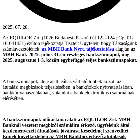
2025. 07. 28.
Az EQUILOR Zrt. (1026 Budapest, Pasaréti út 122–124.; Cg. 01-
10-041431) ezúton tájékoztatja Tisztelt Ügyfeleit, hogy Társaságunk
számlavezetőjének,
az MBH Bank Nyrt. tájékoztatása
alapján
az
MBH Bank 2025. július 31-én részleges bankszünnapot, míg
2025. augusztus 1-3. között egybefüggő teljes bankszünnapokat.
A bankszünnapok ideje alatt leállás várható többek között az
átutalási megbízások teljesítésében, a bankfiókok nyitvatartásában,
bankkártyahasználatban, valamint a bank elektronikus csatornáinak
elérésében.
A bankszünnapok időtartama alatt az EQUILOR Zrt. MBH
Banknál vezetett megbízói számláira érkező, ügyfeleink által
kezdeményezett átutalások jóváírása késedelmet szenvedhet
.
Ennek következtében az MBH Bankhoz érkező átutalások