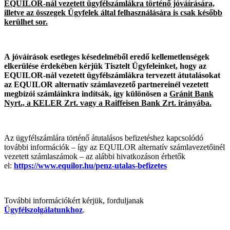
EQUILOR-nál vezetett ügyfélszámlákra történő jóváírására,
illetve az összegek Ügyfelek által felhasználására is csak később
kerülhet sor.
A jóváírások esetleges késedelméből eredő kellemetlenségek
elkerülése érdekében kérjük Tisztelt Ügyfeleinket, hogy az
EQUILOR-nál vezetett ügyfélszámlákra tervezett átutalásokat
az EQUILOR alternatív számlavezető partnereinél vezetett
megbízói számláinkra indítsák, így különösen a
Gránit Bank
Nyrt., a KELER Zrt. vagy a Raiffeisen Bank Zrt. irányába.
Az ügyfélszámlára történő átutalásos befizetéshez kapcsolódó
további információk – így az EQUILOR alternatív számlavezetőinél
vezetett számlaszámok – az alábbi hivatkozáson érhetők
el:
https://www.equilor.hu/penz-utalas-befizetes
További információkért kérjük, forduljanak
Ügyfélszolgálatunkhoz
.