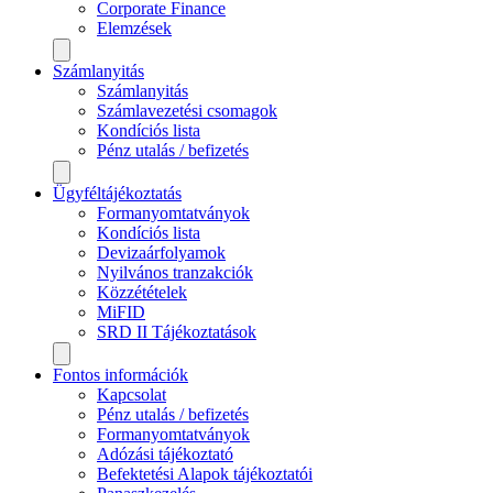
Corporate Finance
Elemzések
Számlanyitás
Számlanyitás
Számlavezetési csomagok
Kondíciós lista
Pénz utalás / befizetés
Ügyféltájékoztatás
Formanyomtatványok
Kondíciós lista
Devizaárfolyamok
Nyilvános tranzakciók
Közzétételek
MiFID
SRD II Tájékoztatások
Fontos információk
Kapcsolat
Pénz utalás / befizetés
Formanyomtatványok
Adózási tájékoztató
Befektetési Alapok tájékoztatói