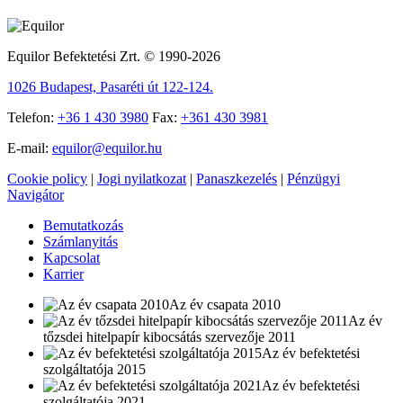
Equilor Befektetési Zrt. © 1990-2026
1026 Budapest, Pasaréti út 122-124.
Telefon:
+36 1 430 3980
Fax:
+361 430 3981
E-mail:
equilor@equilor.hu
Cookie policy
|
Jogi nyilatkozat
|
Panaszkezelés
|
Pénzügyi
Navigátor
Bemutatkozás
Számlanyitás
Kapcsolat
Karrier
Az év csapata 2010
Az év
tőzsdei hitelpapír kibocsátás szervezője 2011
Az év befektetési
szolgáltatója 2015
Az év befektetési
szolgáltatója 2021