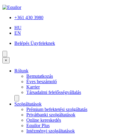
+361 430 3980
HU
EN
Belépés Ügyfeleknek
×
Rólunk
Bemutatkozás
Éves beszámoló
Karrier
Társadalmi felelősségvállalás
Szolgáltatások
Prémium befektetési szolgáltatás
Privátbanki szolgáltatások
Online kereskedés
Equilor Plus
Intézményi szolgáltatások