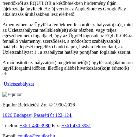
teendőkről az EQUILOR a későbbiekben hirdetmény útján
tájékoztatja ügyfeleit. Az új verzió az AppleStore és GooglePlay
alkalmazás áruházakban lesz elérhető.
Amennyiben az Ügyfél a fentiekben felsorolt szabályzato(ka)t, mint
az Üzletszabályzat mellékletét(eit) akár részben, vagy teljes
egészében nem fogadja el, úgy az Ügyfél jogosult az EQUILOR-ral
fennálló valamennyi szerződését, a módosított szabályzat(ok)
hatályba lépését megelőző banki napra, írásban felmondani, az
Üzletszabályzat 1., a szabályzat hatálya pontjában foglaltak szerint.
A módosított szabályzat(ok) megtekinthető(k) ügyfélszolgálatunkon
ügyfélforgalmi időben, illetőleg alábbi hivatkozáso(ko)n érhető(k)
el:
Üzletszabályzat
Equilor Befektetési Zrt. © 1990-2026
1026 Budapest, Pasaréti út 122-124.
Telefon:
+36 1 430 3980
Fax:
+361 430 3981
E-mail:
equilor@equilor.hu