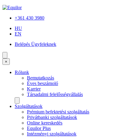
+361 430 3980
HU
EN
Belépés Ügyfeleknek
×
Rólunk
Bemutatkozás
Éves beszámoló
Karrier
Társadalmi felelősségvállalás
Szolgáltatások
Prémium befektetési szolgáltatás
Privátbanki szolgáltatások
Online kereskedés
Equilor Plus
Intézményi szolgáltatások