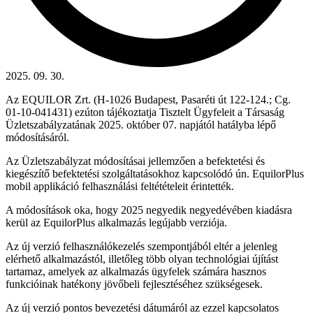
2025. 09. 30.
Az EQUILOR Zrt. (H-1026 Budapest, Pasaréti út 122-124.; Cg.
01-10-041431) ezúton tájékoztatja Tisztelt Ügyfeleit a Társaság
Üzletszabályzatának 2025. október 07. napjától hatályba lépő
módosításáról.
Az Üzletszabályzat módosításai jellemzően a befektetési és
kiegészítő befektetési szolgáltatásokhoz kapcsolódó ún. EquilorPlus
mobil applikáció felhasználási feltétételeit érintették.
A módosítások oka, hogy 2025 negyedik negyedévében kiadásra
kerül az EquilorPlus alkalmazás legújabb verziója.
Az új verzió felhasználókezelés szempontjából eltér a jelenleg
elérhető alkalmazástól, illetőleg több olyan technológiai újítást
tartamaz, amelyek az alkalmazás ügyfelek számára hasznos
funkcióinak hatékony jövőbeli fejlesztéséhez szükségesek.
Az új verzió pontos bevezetési dátumáról az ezzel kapcsolatos