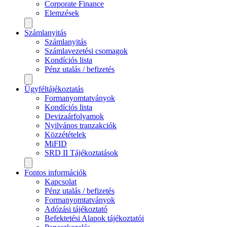
Corporate Finance
Elemzések
Számlanyitás
Számlanyitás
Számlavezetési csomagok
Kondíciós lista
Pénz utalás / befizetés
Ügyféltájékoztatás
Formanyomtatványok
Kondíciós lista
Devizaárfolyamok
Nyilvános tranzakciók
Közzétételek
MiFID
SRD II Tájékoztatások
Fontos információk
Kapcsolat
Pénz utalás / befizetés
Formanyomtatványok
Adózási tájékoztató
Befektetési Alapok tájékoztatói