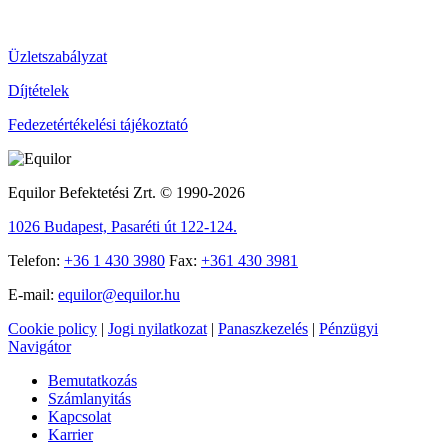
Üzletszabályzat
Díjtételek
Fedezetértékelési tájékoztató
Equilor Befektetési Zrt. © 1990-2026
1026 Budapest, Pasaréti út 122-124.
Telefon:
+36 1 430 3980
Fax:
+361 430 3981
E-mail:
equilor@equilor.hu
Cookie policy
|
Jogi nyilatkozat
|
Panaszkezelés
|
Pénzügyi
Navigátor
Bemutatkozás
Számlanyitás
Kapcsolat
Karrier