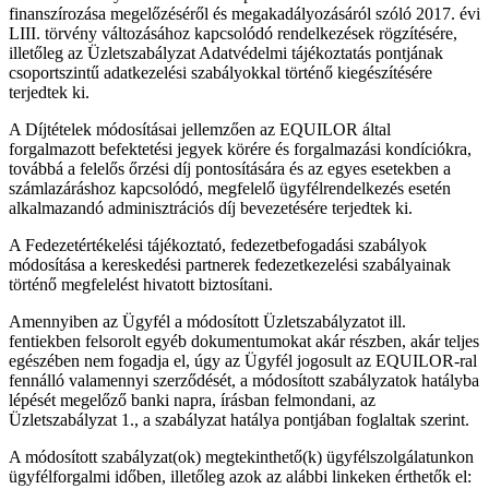
finanszírozása megelőzéséről és megakadályozásáról szóló 2017. évi
LIII. törvény változásához kapcsolódó rendelkezések rögzítésére,
illetőleg az Üzletszabályzat Adatvédelmi tájékoztatás pontjának
csoportszintű adatkezelési szabályokkal történő kiegészítésére
terjedtek ki.
A Díjtételek módosításai jellemzően az EQUILOR által
forgalmazott befektetési jegyek körére és forgalmazási kondíciókra,
továbbá a felelős őrzési díj pontosítására és az egyes esetekben a
számlazáráshoz kapcsolódó, megfelelő ügyfélrendelkezés esetén
alkalmazandó adminisztrációs díj bevezetésére terjedtek ki.
A Fedezetértékelési tájékoztató, fedezetbefogadási szabályok
módosítása a kereskedési partnerek fedezetkezelési szabályainak
történő megfelelést hivatott biztosítani.
Amennyiben az Ügyfél a módosított Üzletszabályzatot ill.
fentiekben felsorolt egyéb dokumentumokat akár részben, akár teljes
egészében nem fogadja el, úgy az Ügyfél jogosult az EQUILOR-ral
fennálló valamennyi szerződését, a módosított szabályzatok hatályba
lépését megelőző banki napra, írásban felmondani, az
Üzletszabályzat 1., a szabályzat hatálya pontjában foglaltak szerint.
A módosított szabályzat(ok) megtekinthető(k) ügyfélszolgálatunkon
ügyfélforgalmi időben, illetőleg azok az alábbi linkeken érthetők el: