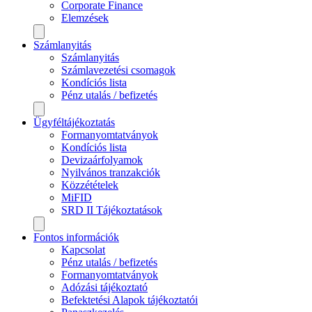
Corporate Finance
Elemzések
Számlanyitás
Számlanyitás
Számlavezetési csomagok
Kondíciós lista
Pénz utalás / befizetés
Ügyféltájékoztatás
Formanyomtatványok
Kondíciós lista
Devizaárfolyamok
Nyilvános tranzakciók
Közzétételek
MiFID
SRD II Tájékoztatások
Fontos információk
Kapcsolat
Pénz utalás / befizetés
Formanyomtatványok
Adózási tájékoztató
Befektetési Alapok tájékoztatói