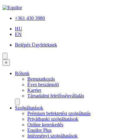
+361 430 3980
HU
EN
Belépés Ügyfeleknek
×
Rólunk
Bemutatkozás
Éves beszámoló
Karrier
Társadalmi felelősségvállalás
Szolgáltatások
Prémium befektetési szolgáltatás
Privátbanki szolgáltatások
Online kereskedés
Equilor Plus
Intézményi szolgáltatások