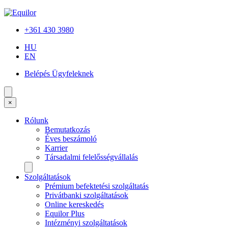
+361 430 3980
HU
EN
Belépés Ügyfeleknek
×
Rólunk
Bemutatkozás
Éves beszámoló
Karrier
Társadalmi felelősségvállalás
Szolgáltatások
Prémium befektetési szolgáltatás
Privátbanki szolgáltatások
Online kereskedés
Equilor Plus
Intézményi szolgáltatások