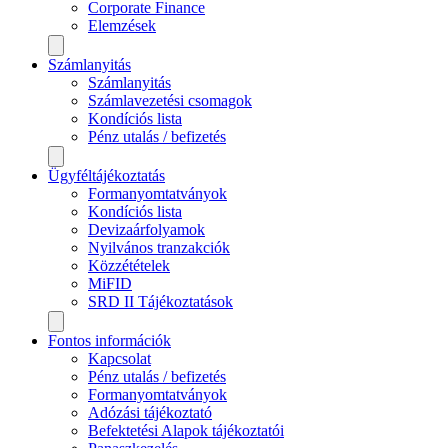
Corporate Finance
Elemzések
Számlanyitás
Számlanyitás
Számlavezetési csomagok
Kondíciós lista
Pénz utalás / befizetés
Ügyféltájékoztatás
Formanyomtatványok
Kondíciós lista
Devizaárfolyamok
Nyilvános tranzakciók
Közzétételek
MiFID
SRD II Tájékoztatások
Fontos információk
Kapcsolat
Pénz utalás / befizetés
Formanyomtatványok
Adózási tájékoztató
Befektetési Alapok tájékoztatói