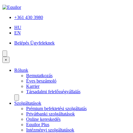
+361 430 3980
HU
EN
Belépés Ügyfeleknek
×
Rólunk
Bemutatkozás
Éves beszámoló
Karrier
Társadalmi felelősségvállalás
Szolgáltatások
Prémium befektetési szolgáltatás
Privátbanki szolgáltatások
Online kereskedés
Equilor Plus
Intézményi szolgáltatások