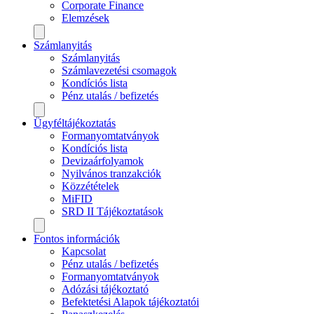
Corporate Finance
Elemzések
Számlanyitás
Számlanyitás
Számlavezetési csomagok
Kondíciós lista
Pénz utalás / befizetés
Ügyféltájékoztatás
Formanyomtatványok
Kondíciós lista
Devizaárfolyamok
Nyilvános tranzakciók
Közzétételek
MiFID
SRD II Tájékoztatások
Fontos információk
Kapcsolat
Pénz utalás / befizetés
Formanyomtatványok
Adózási tájékoztató
Befektetési Alapok tájékoztatói