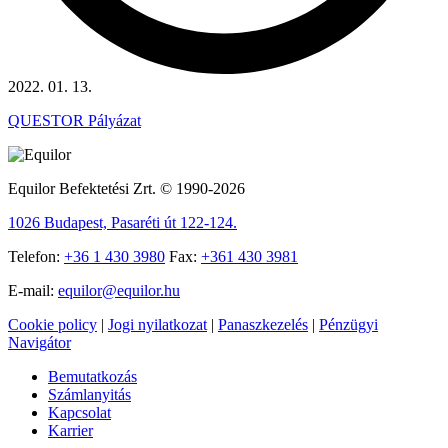
2022. 01. 13.
QUESTOR Pályázat
Equilor Befektetési Zrt. © 1990-2026
1026 Budapest, Pasaréti út 122-124.
Telefon:
+36 1 430 3980
Fax:
+361 430 3981
E-mail:
equilor@equilor.hu
Cookie policy
|
Jogi nyilatkozat
|
Panaszkezelés
|
Pénzügyi
Navigátor
Bemutatkozás
Számlanyitás
Kapcsolat
Karrier