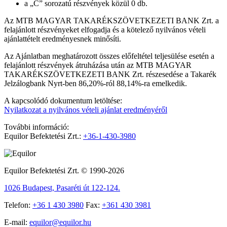
a „C” sorozatú részvények közül 0 db.
Az MTB MAGYAR TAKARÉKSZÖVETKEZETI BANK Zrt. a
felajánlott részvényeket elfogadja és a kötelező nyilvános vételi
ajánlattételt eredményesnek minősíti.
Az Ajánlatban meghatározott összes előfeltétel teljesülése esetén a
felajánlott részvények átruházása után az MTB MAGYAR
TAKARÉKSZÖVETKEZETI BANK Zrt. részesedése a Takarék
Jelzálogbank Nyrt-ben 86,20%-ról 88,14%-ra emelkedik.
A kapcsolódó dokumentum letöltése:
Nyilatkozat a nyilvános vételi ajánlat eredményéről
További információ:
Equilor Befektetési Zrt.:
+36-1-430-3980
Equilor Befektetési Zrt. © 1990-2026
1026 Budapest, Pasaréti út 122-124.
Telefon:
+36 1 430 3980
Fax:
+361 430 3981
E-mail:
equilor@equilor.hu