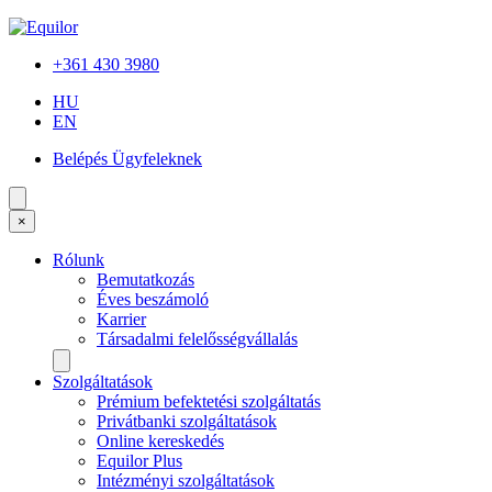
+361 430 3980
HU
EN
Belépés Ügyfeleknek
×
Rólunk
Bemutatkozás
Éves beszámoló
Karrier
Társadalmi felelősségvállalás
Szolgáltatások
Prémium befektetési szolgáltatás
Privátbanki szolgáltatások
Online kereskedés
Equilor Plus
Intézményi szolgáltatások