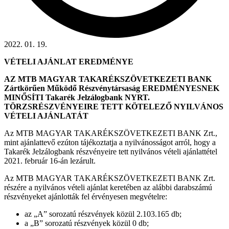
2022. 01. 19.
VÉTELI AJÁNLAT EREDMÉNYE
AZ MTB MAGYAR TAKARÉKSZÖVETKEZETI BANK
Zártkörűen Működő Részvénytársaság EREDMÉNYESNEK
MINŐSÍTI Takarék Jelzálogbank NYRT.
TÖRZSRÉSZVÉNYEIRE TETT KÖTELEZŐ NYILVÁNOS
VÉTELI AJÁNLATÁT
Az MTB MAGYAR TAKARÉKSZÖVETKEZETI BANK Zrt.,
mint ajánlattevő ezúton tájékoztatja a nyilvánosságot arról, hogy a
Takarék Jelzálogbank részvényeire tett nyilvános vételi ajánlattétel
2021. február 16-án lezárult.
Az MTB MAGYAR TAKARÉKSZÖVETKEZETI BANK Zrt.
részére a nyilvános vételi ajánlat keretében az alábbi darabszámú
részvényeket ajánlották fel érvényesen megvételre:
az „A” sorozatú részvények közül 2.103.165 db;
a „B” sorozatú részvények közül 0 db;