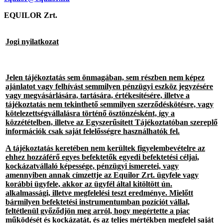
EQUILOR Zrt.
Jogi nyilatkozat
Jelen tájékoztatás sem önmagában, sem részben nem képez
ajánlatot vagy felhívást semmilyen pénzügyi eszköz jegyzésére
vagy megvásárlására, tartására, értékesítésére, illetve a
tájékoztatás nem tekinthető semmilyen szerződéskötésre, vagy
kötelezettségvállalásra történő ösztönzésként, így a
közzétételben, illetve az Egyszerűsített Tájékoztatóban szereplő
információk csak saját felelősségre használhatók fel.
A tájékoztatás keretében nem kerültek figyelembevételre az
ehhez hozzáférő egyes befektetők egyedi befektetési céljai,
kockázatvállaló képessége, pénzügyi ismeretei, vagy
amennyiben annak címzettje az Equilor Zrt. ügyfele vagy
korábbi ügyfele, akkor az ügyfél által kitöltött ún.
alkalmassági, illetve megfelelési teszt eredménye. Mielőtt
bármilyen befektetési instrumentumban pozíciót vállal,
feltétlenül győződjön meg arról, hogy megértette a piac
működését és kockázatát, és az teljes mértékben megfelel saját