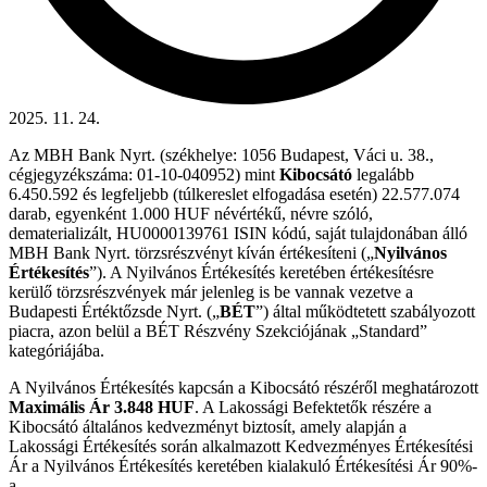
2025. 11. 24.
Az MBH Bank Nyrt. (székhelye: 1056 Budapest, Váci u. 38.,
cégjegyzékszáma: 01-10-040952) mint
Kibocsátó
legalább
6.450.592 és legfeljebb (túlkereslet elfogadása esetén) 22.577.074
darab, egyenként 1.000 HUF névértékű, névre szóló,
dematerializált, HU0000139761 ISIN kódú, saját tulajdonában álló
MBH Bank Nyrt. törzsrészvényt kíván értékesíteni („
Nyilvános
Értékesítés
”). A Nyilvános Értékesítés keretében értékesítésre
kerülő törzsrészvények már jelenleg is be vannak vezetve a
Budapesti Értéktőzsde Nyrt. („
BÉT
”) által működtetett szabályozott
piacra, azon belül a BÉT Részvény Szekciójának „Standard”
kategóriájába.
A Nyilvános Értékesítés kapcsán a Kibocsátó részéről meghatározott
Maximális Ár 3.848 HUF
. A Lakossági Befektetők részére a
Kibocsátó általános kedvezményt biztosít, amely alapján a
Lakossági Értékesítés során alkalmazott Kedvezményes Értékesítési
Ár a Nyilvános Értékesítés keretében kialakuló Értékesítési Ár 90%-
a.