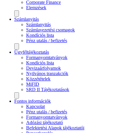
Corporate Finance
Elemzések
Számlanyitás
Számlanyitás
Számlavezetési csomagok
Kondíciós lista
Pénz utalás / befizetés
Ügyféltájékoztatás
Formanyomtatványok
Kondíciós lista
Devizaárfolyamok
Nyilvános tranzakciók
Közzétételek
MiFID
SRD II Tájékoztatások
Fontos információk
Kapcsolat
Pénz utalás / befizetés
Formanyomtatványok
Adózási tájékoztató
Befektetési Alapok tájékoztatói