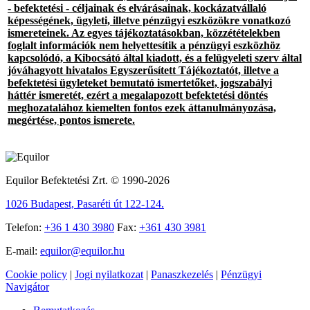
- befektetési - céljainak és elvárásainak, kockázatvállaló
képességének, ügyleti, illetve pénzügyi eszközökre vonatkozó
ismereteinek. Az egyes tájékoztatásokban, közzétételekben
foglalt információk nem helyettesítik a pénzügyi eszközhöz
kapcsolódó, a Kibocsátó által kiadott, és a felügyeleti szerv által
jóváhagyott hivatalos Egyszerűsített Tájékoztatót, illetve a
befektetési ügyleteket bemutató ismertetőket, jogszabályi
háttér ismeretét, ezért a megalapozott befektetési döntés
meghozatalához kiemelten fontos ezek áttanulmányozása,
megértése, pontos ismerete.
Equilor Befektetési Zrt. © 1990-2026
1026 Budapest, Pasaréti út 122-124.
Telefon:
+36 1 430 3980
Fax:
+361 430 3981
E-mail:
equilor@equilor.hu
Cookie policy
|
Jogi nyilatkozat
|
Panaszkezelés
|
Pénzügyi
Navigátor