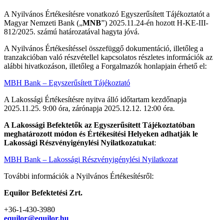
A Nyilvános Értékesítésre vonatkozó Egyszerűsített Tájékoztatót a
Magyar Nemzeti Bank („
MNB
”) 2025.11.24-én hozott H-KE-III-
812/2025. számú határozatával hagyta jóvá.
A Nyilvános Értékesítéssel összefüggő dokumentáció, illetőleg a
tranzakcióban való részvétellel kapcsolatos részletes információk az
alábbi hivatkozáson, illetőleg a Forgalmazók honlapjain érhető el:
MBH Bank – Egyszerűsített Tájékoztató
A Lakossági Értékesítésre nyitva álló időtartam kezdőnapja
2025.11.25. 9:00 óra, zárónapja 2025.12.12. 12:00 óra.
A Lakossági Befektetők az Egyszerűsített Tájékoztatóban
meghatározott módon és Értékesítési Helyeken adhatják le
Lakossági Részvényigénylési Nyilatkozatukat
:
MBH Bank – Lakossági Részvényigénylési Nyilatkozat
További információk a Nyilvános Értékesítésről:
Equilor Befektetési Zrt.
+36-1-430-3980
equilor@equilor.hu