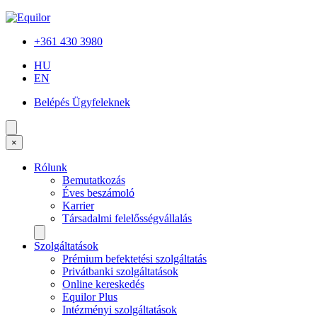
+361 430 3980
HU
EN
Belépés Ügyfeleknek
×
Rólunk
Bemutatkozás
Éves beszámoló
Karrier
Társadalmi felelősségvállalás
Szolgáltatások
Prémium befektetési szolgáltatás
Privátbanki szolgáltatások
Online kereskedés
Equilor Plus
Intézményi szolgáltatások