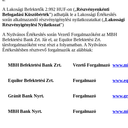
A Lakosági Befektetők 2.992 HUF-on („
Részvényenkénti
Befogadási Küszöbérték
”) adhatják le a Lakossági Értékesítés
során alkalmazandó részvényigénylési nyilatkozataikat („
Lakossági
Részvényigénylési Nyilatkozat
”)
A Nyilvános Értékesítés során Vezető Forgalmazóként az MBH
Befektetési Bank Zrt. Jár el, az Equilor Befektetési Zrt.
társforgalmazóként vesz részt a folyamatban. A Nyilvános
Értékesítésben résztvevő forgalmazók az alábbiak:
MBH Befektetési Bank Zrt.
Vezető Forgalmazó
www.mb
Equilor Befektetési Zrt.
Forgalmazó
www.equ
Gránit Bank Nyrt.
Forgalmazó
www.gr
MBH Bank Nyrt.
Forgalmazó
www.m