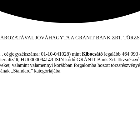
 HATÁROZATÁVAL JÓVÁHAGYTA A GRÁNIT BANK ZRT. TÖ
8., cégjegyzékszáma: 01-10-041028) mint
Kibocsátó
legalább 464.993 és
aterializált, HU0000094149 ISIN kódú GRÁNIT Bank Zrt. törzsrészvén
nyeket, valamint valamennyi korábban forgalomba hozott törzsrészvényét
ának „Standard” kategóriájába.