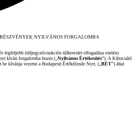
RZSRÉSZVÉNYEK NYILVÁNOS FORGALOMBA
 legfeljebb (túljegyzés/aukciós túlkereslet elfogadása esetén)
yt kíván forgalomba hozni („
Nyilvános Értékesítés
”). A Kibocsátó
 be kívánja vezetni a Budapesti Értéktőzsde Nyrt. („
BÉT
”) által