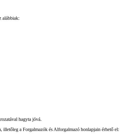
z alábbiak:
rozatával hagyta jóvá.
, illetőleg a Forgalmazók és Alforgalmazó honlapjain érhető el: