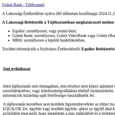
Gránit Bank - Tájékoztató
A Lakossági Értékesítésre nyitva álló időtartam kezdőnapja 2024.11.2
A Lakossági Befektetők a Tájékoztatóban meghatározott módon é
Equilor: személyesen, vagy postai úton;
Gránit Bank: személyesen, Gránit VideóBank vagy Gránit eBan
MBH: személyesen a kijelölt bankfiókokban.
További információk a Nyilvános Értékesítésről:
Equilor Befektetési
Jogi nyilatkozat
Jelen tájékoztatás sem önmagában, sem részben nem képez ajánlatot v
szerződéskötésre, vagy kötelezettségvállalásra történő ösztönzésként,
információk kizárólag saját felelősségre használhatók fel.
A tájékoztatás keretében nem kerültek figyelembevételre az ehhez hoz
EQUILOR Zrt. ügyfele vagy korábbi ügyfele, akkor az ügyfél által kitö
győződjön meg arról, hogy megértette a piac működését és a befektet