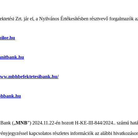
tetési Zrt. jár el, a Nyilvános Értékesítésben résztvevő forgalmazók a
ilor.hu
nitbank.hu
www.mbhbefektetesibank.hu/
hbank.hu
 Bank („
MNB
”) 2024.11.22-én hozott H-KE-III-844/2024.. számú hatá
ényjegyzéssel kapcsolatos részletes információk az alábbi hivatkozáson