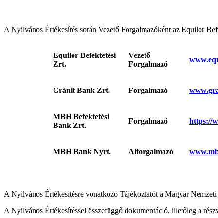
A Nyilvános Értékesítés során Vezető Forgalmazóként az Equilor Befek
Equilor Befektetési
Vezető
www.equ
Zrt.
Forgalmazó
Gránit Bank Zrt.
Forgalmazó
www.gra
MBH Befektetési
Forgalmazó
https://
Bank Zrt.
MBH Bank Nyrt.
Alforgalmazó
www.mb
A Nyilvános Értékesítésre vonatkozó Tájékoztatót a Magyar Nemzeti
A Nyilvános Értékesítéssel összefüggő dokumentáció, illetőleg a részv