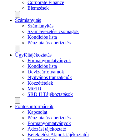
Corporate Finance
Elemzések
Számlanyitás
Számlanyitás
Számlavezetési csomagok
Kondíciós lista
Pénz utalás / befizetés
Ügyféltájékoztatás
Formanyomtatványok
Kondíciós lista
Devizaárfolyamok
Nyilvános tranzakciók
Közzétételek
MiFID
SRD II Tájékoztatások
Fontos információk
Kapcsolat
Pénz utalás / befizetés
Formanyomtatványok
Adózási tájékoztató
Befektetési Alapok tájékoztatói