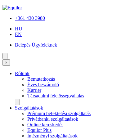
+361 430 3980
HU
EN
Belépés Ügyfeleknek
×
Rólunk
Bemutatkozás
Éves beszámoló
Karrier
Társadalmi felelősségvállalás
Szolgáltatások
Prémium befektetési szolgáltatás
Privátbanki szolgáltatások
Online kereskedés
Equilor Plus
Intézményi szolgáltatások