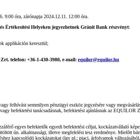
6. 9:00 óra, zárónapja 2024.12.11. 12:00 óra.
s Értékesítési Helyeken jegyezhetnek Gránit Bank részvényt
:
k applikáción keresztül;
 Zrt. telefon: +36-1-430-3980, e-mail:
equilor@equilor.hu
agy felhívást semmilyen pénzügyi eszköz jegyzésére vagy megvásárlására
 vagy befektetési tanácsadásnak, befektetési ajánlásnak az EQUILOR Zrt
záférő egyes befektetők egyedi befektetési céljai, kockázatvállaló ké
ltött ún. alkalmassági, illetve megfelelési tesz eredménye. Mielőtt bárm
éshez kapcsolódó kockázatokat (így pl.: piaci, árfolyamok változásából