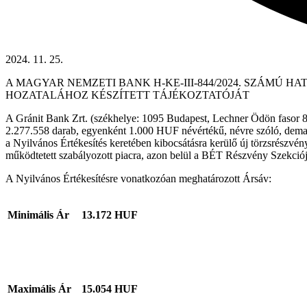
2024. 11. 25.
A MAGYAR NEMZETI BANK H-KE-III-844/2024. SZÁMÚ
HOZATALÁHOZ KÉSZÍTETT TÁJÉKOZTATÓJÁT
A Gránit Bank Zrt. (székhelye: 1095 Budapest, Lechner Ödön fasor 
2.277.558 darab, egyenként 1.000 HUF névértékű, névre szóló, dem
a Nyilvános Értékesítés keretében kibocsátásra kerülő új törzsrészvé
működtetett szabályozott piacra, azon belül a BÉT Részvény Szekciój
A Nyilvános Értékesítésre vonatkozóan meghatározott Ársáv:
Minimális Ár
13.172 HUF
Maximális Ár
15.054 HUF