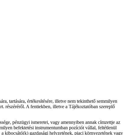
, tartására, értékesítésére, illetve nem tekinthető semmilyen
. részéréről. A fentiekben, illetve a Tájékoztatóban szereplő
pessége, pénzügyi ismeretei, vagy amennyiben annak címzettje az
ilyen befektetési instrumentumban pozíciót vállal, feltétlenül
, a kibocsátó(k) gazdasági helyzetének, piaci környezetének vagy