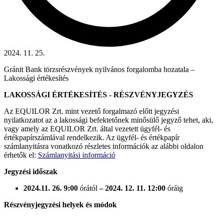
2024. 11. 25.
Gránit Bank törzsrészvények nyilvános forgalomba hozatala –
Lakossági értékesítés
LAKOSSÁGI ÉRTÉKESÍTÉS - RÉSZVÉNYJEGYZÉS
Az EQUILOR Zrt. mint vezető forgalmazó előtt jegyzési
nyilatkozatot az a lakossági befektetőnek minősülő jegyző tehet, aki,
vagy amely az EQUILOR Zrt. által vezetett ügyfél- és
értékpapírszámlával rendelkezik. Az ügyfél- és értékpapír
számlanyitásra vonatkozó részletes információk az alábbi oldalon
érhetők el:
Számlanyitási információ
Jegyzési időszak
2024.11. 26. 9:00
órától
– 2024. 12. 11. 12:00
óráig
Részvényjegyzési helyek és módok