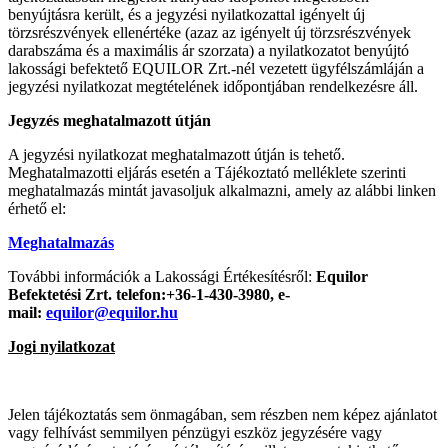
benyújtásra került, és a jegyzési nyilatkozattal igényelt új
törzsrészvények ellenértéke (azaz az igényelt új törzsrészvények
darabszáma és a maximális ár szorzata) a nyilatkozatot benyújtó
lakossági befektető EQUILOR Zrt.-nél vezetett ügyfélszámláján a
jegyzési nyilatkozat megtételének időpontjában rendelkezésre áll.
Jegyzés meghatalmazott útján
A jegyzési nyilatkozat meghatalmazott útján is tehető.
Meghatalmazotti eljárás esetén a Tájékoztató melléklete szerinti
meghatalmazás mintát javasoljuk alkalmazni, amely az alábbi linken
érhető el:
Meghatalmazás
További információk a Lakossági Értékesítésről:
Equilor
Befektetési Zrt. telefon:+36-1-430-3980, e-
mail:
equilor@equilor.hu
Jogi nyilatkozat
Jelen tájékoztatás sem önmagában, sem részben nem képez ajánlatot
vagy felhívást semmilyen pénzügyi eszköz jegyzésére vagy