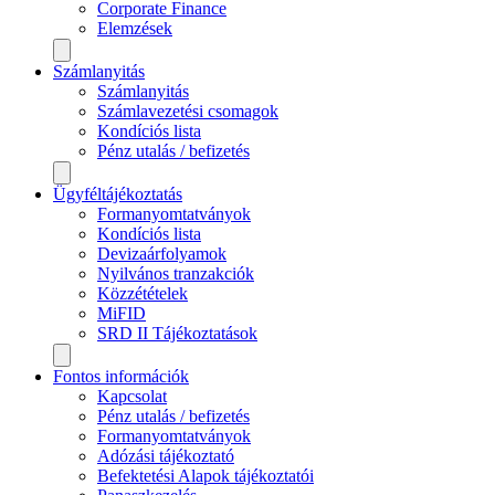
Corporate Finance
Elemzések
Számlanyitás
Számlanyitás
Számlavezetési csomagok
Kondíciós lista
Pénz utalás / befizetés
Ügyféltájékoztatás
Formanyomtatványok
Kondíciós lista
Devizaárfolyamok
Nyilvános tranzakciók
Közzétételek
MiFID
SRD II Tájékoztatások
Fontos információk
Kapcsolat
Pénz utalás / befizetés
Formanyomtatványok
Adózási tájékoztató
Befektetési Alapok tájékoztatói