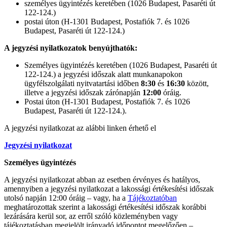
személyes ügyintézés keretében (1026 Budapest, Pasaréti út
122-124.)
postai úton (H-1301 Budapest, Postafiók 7. és 1026
Budapest, Pasaréti út 122-124.)
A jegyzési nyilatkozatok benyújthatók:
Személyes ügyintézés keretében (1026 Budapest, Pasaréti út
122-124.) a jegyzési időszak alatt munkanapokon
ügyfélszolgálati nyitvatartási időben
8:30
és
16:30
között,
illetve a jegyzési időszak zárónapján
12:00
óráig.
Postai úton (H-1301 Budapest, Postafiók 7. és 1026
Budapest, Pasaréti út 122-124.).
A jegyzési nyilatkozat az alábbi linken érhető el
Jegyzési nyilatkozat
Személyes ügyintézés
A jegyzési nyilatkozat abban az esetben érvényes és hatályos,
amennyiben a jegyzési nyilatkozat a lakossági értékesítési időszak
utolsó napján 12:00 óráig – vagy, ha a
Tájékoztatóban
meghatározottak szerint a lakossági értékesítési időszak korábbi
lezárására kerül sor, az erről szóló közleményben vagy
tájékoztatásban megjelölt irányadó időpontot megelőzően –