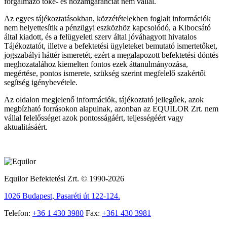
forgalmazó tőke- és hozamgaranciát nem vállal.
Az egyes tájékoztatásokban, közzétételekben foglalt információk
nem helyettesítik a pénzügyi eszközhöz kapcsolódó, a Kibocsátó
által kiadott, és a felügyeleti szerv által jóváhagyott hivatalos
Tájékoztatót, illetve a befektetési ügyleteket bemutató ismertetőket,
jogszabályi háttér ismeretét, ezért a megalapozott befektetési döntés
meghozatalához kiemelten fontos ezek áttanulmányozása,
megértése, pontos ismerete, szükség szerint megfelelő szakértői
segítség igénybevétele.
Az oldalon megjelenő információk, tájékoztató jellegűek, azok
megbízható forrásokon alapulnak, azonban az EQUILOR Zrt. nem
vállal felelősséget azok pontosságáért, teljességéért vagy
aktualitásáért.
Equilor Befektetési Zrt. © 1990-2026
1026 Budapest, Pasaréti út 122-124.
Telefon:
+36 1 430 3980
Fax:
+361 430 3981