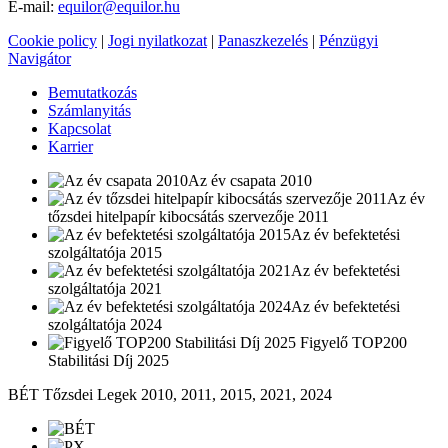
E-mail:
equilor@equilor.hu
Cookie policy
|
Jogi nyilatkozat
|
Panaszkezelés
|
Pénzügyi
Navigátor
Bemutatkozás
Számlanyitás
Kapcsolat
Karrier
Az év csapata 2010
Az év
tőzsdei hitelpapír kibocsátás szervezője 2011
Az év befektetési
szolgáltatója 2015
Az év befektetési
szolgáltatója 2021
Az év befektetési
szolgáltatója 2024
Figyelő TOP200
Stabilitási Díj 2025
BÉT Tőzsdei Legek 2010, 2011, 2015, 2021, 2024