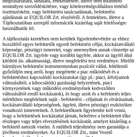
megvásárlására, tartására, értékesítésére, illetve nem tekinthető
semmilyen szerződéskötésre, vagy kötelezettségvállalásra történő
ösztönzésként, vagy befektetési tanácsadásnak, befektetési
ajánlásnak az EQUILOR Zrt. részéréről. A fentiekben, illetve a
Tájékoztatóban szereplő információk kizárólag saját felelősségre
használhatók fel.
A tájékoztatás keretében nem kerültek figyelembevételre az ehhez
hozzáférő egyes befektetők egyedi befektetési céljai, kockázatvállaló
képessége, pénzügyi ismeretei, vagy amennyiben annak címzettje az
EQUILOR Zrt. ügyfele vagy korábbi ügyfele, akkor az ügyfél által
kitöltött ún. alkalmassági, illetve megfelelési tesz eredménye. Mielőtt
bármilyen befektetési instrumentumban pozíciót vállal, feltétlenül
győződjön meg arról, hogy megértette a piac működését és a
befektetéshez kapcsolódó kockázatokat (így pl.: piaci, árfolyamok
változásából, a kibocsátó(k) gazdasági helyzetének, piaci
környezetének vagy működési eredményének kedvezőtlen
változásából eredő kockázatok), és hogy azok és a befektetés teljes
mértékben megfelelnek saját - befektetési - céljainak és elvárásainak,
kockázatvállaló képességének, ügyleti, illetve pénzügyi eszközökre
vonatkozó ismereteinek. A befektetőknek figyelembe kell venni,
hogy a befektetések kockázattal járnak, beleértve a befektetett tőke
részleges vagy teljes elvesztésének kockázatát, amelyet kizárólag a
befektető tartozik viselni. A múltbeli teljesítmény nem garantálja a
jövőbeni eredményeket. Az EQUILOR Zrt., mint Vezető