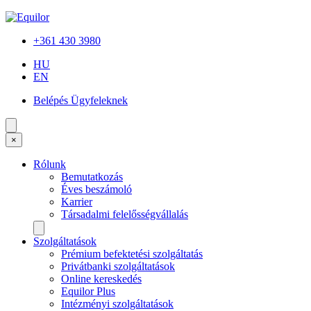
+361 430 3980
HU
EN
Belépés Ügyfeleknek
×
Rólunk
Bemutatkozás
Éves beszámoló
Karrier
Társadalmi felelősségvállalás
Szolgáltatások
Prémium befektetési szolgáltatás
Privátbanki szolgáltatások
Online kereskedés
Equilor Plus
Intézményi szolgáltatások