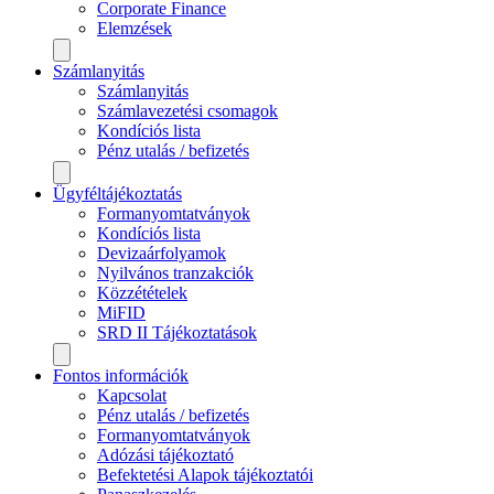
Corporate Finance
Elemzések
Számlanyitás
Számlanyitás
Számlavezetési csomagok
Kondíciós lista
Pénz utalás / befizetés
Ügyféltájékoztatás
Formanyomtatványok
Kondíciós lista
Devizaárfolyamok
Nyilvános tranzakciók
Közzétételek
MiFID
SRD II Tájékoztatások
Fontos információk
Kapcsolat
Pénz utalás / befizetés
Formanyomtatványok
Adózási tájékoztató
Befektetési Alapok tájékoztatói