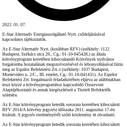
2022. 01. 07.
E-Star Alternatív Energiaszolgáltató Nyrt. csődeljárásával
kapcsolatos tájékoztatók.
Az E-Star Alternatív Nyrt. (korábban RFV) (székhely: 1122
Budapest, Székács utca 29., Cg.: 01-10-045428,) az általa
kötvényprogram keretében kibocsátandó Kötvények nyilvános
forgalomba hozatalának megszervezésével és lebonyolításával bízta
meg az Equilor Befektetési Zrt.-t (székhely: 1037 Budapest,
Montevideo u. 2/C., III. emelet, Cg.: 01-10-041431). Az Equilor
Befektetési Zrt. forgalmazói feladatkörében eljárva az alábbiakban
teszi közzé a kötvényprogramhoz kapcsolódó Összevont
Alaptájékoztatót és annak kiegészítéseit a Tisztelt Befektetők
számára.
Az E-Star kötvényprogram hetedik sorozata keretében kibocsátott
RFV 2014/A kötvény jegyzési időszaka 2011. augusztus 17-én
lezárult. A jegyzés eredményéről szóló közlemény
itt olvasható
.
Az E-Star kötvényprogram hetedik sorozata keretében kibocsátott