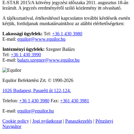
E-STAR 2015/A kötvény jegyzési időszaka 2011. augusztus 18-án
lezárult. A jegyzés eredményéről szóló közlemény
itt olvasható
.
A tájékoztatóval, értékesítéssel kapcsolatos további kérdéseik esetén
kérjük, forduljanak munkatársainkhoz az alábbi elérhetőségeken:
Lakossági ügyfelek:
Tel:
+36 1 430 3980
E-mail:
equilor@www.equilor.hu
Intézményi ügyfelek:
Szegner Balázs
Tel:
+36 1 430 3990
E-mail:
balazs.szegner@www.equilor.hu
Equilor Befektetési Zrt. © 1990-2026
1026 Budapest, Pasaréti út 122-124.
Telefon:
+36 1 430 3980
Fax:
+361 430 3981
E-mail:
equilor@equilor.hu
Cookie policy
|
Jogi nyilatkozat
|
Panaszkezelés
|
Pénzügyi
Navigátor