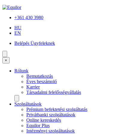
+361 430 3980
HU
EN
Belépés Ügyfeleknek
×
Rólunk
Bemutatkozás
Éves beszámoló
Karrier
Társadalmi felelősségvállalás
Szolgáltatások
Prémium befektetési szolgáltatás
Privátbanki szolgáltatások
Online kereskedés
Equilor Plus
Intézményi szolgáltatások