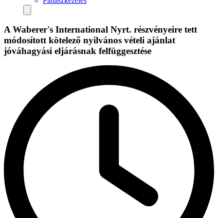
Panaszkezelés
A Waberer's International Nyrt. részvényeire tett
módosított kötelező nyilvános vételi ajánlat
jóváhagyási eljárásnak felfüggesztése