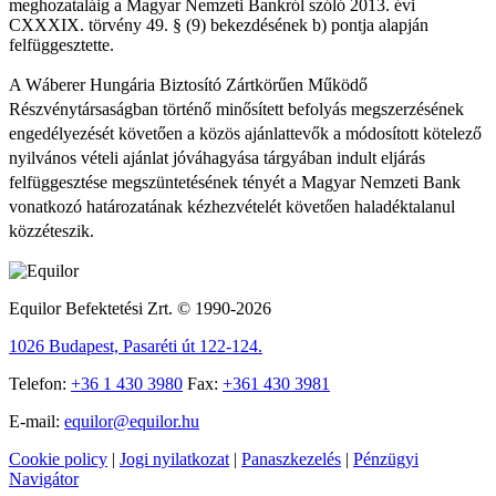
meghozataláig a Magyar Nemzeti Bankról szóló 2013. évi
CXXXIX. törvény 49. § (9) bekezdésének b) pontja alapján
felfüggesztette.
A Wáberer Hungária Biztosító Zártkörűen Működő
Részvénytársaságban történő minősített befolyás megszerzésének
engedélyezését követően a közös ajánlattevők a módosított kötelező
nyilvános vételi ajánlat jóváhagyása tárgyában indult eljárás
felfüggesztése megszüntetésének tényét a Magyar Nemzeti Bank
vonatkozó határozatának kézhezvételét követően haladéktalanul
közzéteszik.
Equilor Befektetési Zrt. © 1990-2026
1026 Budapest, Pasaréti út 122-124.
Telefon:
+36 1 430 3980
Fax:
+361 430 3981
E-mail:
equilor@equilor.hu
Cookie policy
|
Jogi nyilatkozat
|
Panaszkezelés
|
Pénzügyi
Navigátor