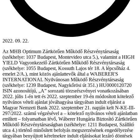
2022. 09. 22.
Az MHB Optimum Zártkörűen Működő Részvénytársaság
(székhelye: 1037 Budapest, Montevideo utca 5.), valamint a HIGH
YIELD Vagyonkezelő Zártkörűen Működő Részvénytársaság
(székhelye: 1055 Budapest, Kossuth Lajos tér 18. A lépcsőház 4.
emelet 2/A.), mint közös ajánlattevők által a WABERER'S
INTERNATIONAL Nyilvánosan Működő Részvénytársaság
(székhelye: 1239 Budapest, Nagykőrösi út 351.) HU0000120720
ISIN azonosítójú, „A” sorozatú törzsrészvényei vonatkozásában
2022. júlis 1-én tett és 2022. szeptember 19-én módosított kötelező
nyilvános vételi ajánlat jóváhagyása tárgyában indult eljárást a
Magyar Nemzeti Bank 2022. szeptember 21. napján kelt N-KE-III-
297/2022. számú végzésével a – kötelező nyilvános vételi ajánlatban
említett – folyamatban lévő, Wáberer Hungária Biztosító Zártkörűen
Működő Részvénytársaságban (székhelye: 1211 Budapest, Szállító
utca 4.) történő minősített befolyás megszerzésének engedélyezése
tárgyában benyújtott kérelmekre indult eljárásokat lezáró döntések