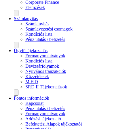
Corporate Finance
Elemzések
Számlanyitás
Számlanyitás
Számlavezetési csomagok
Kondíciós lista
Pénz utalás / befizetés
Ügyféltájékoztatás
Formanyomtatványok
Kondíciós lista
Devizaárfolyamok
Nyilvános tranzakciók
Közzétételek
MiFID
SRD II Tájékoztatások
Fontos információk
Kapcsolat
Pénz utalás / befizetés
Formanyomtatványok
Adózási tájékoztató
Befektetési Alapok tájékoztatói