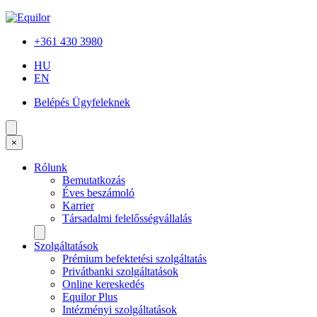
+361 430 3980
HU
EN
Belépés Ügyfeleknek
×
Rólunk
Bemutatkozás
Éves beszámoló
Karrier
Társadalmi felelősségvállalás
Szolgáltatások
Prémium befektetési szolgáltatás
Privátbanki szolgáltatások
Online kereskedés
Equilor Plus
Intézményi szolgáltatások