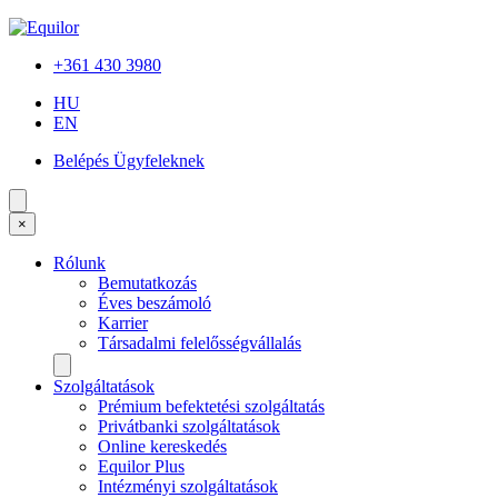
+361 430 3980
HU
EN
Belépés Ügyfeleknek
×
Rólunk
Bemutatkozás
Éves beszámoló
Karrier
Társadalmi felelősségvállalás
Szolgáltatások
Prémium befektetési szolgáltatás
Privátbanki szolgáltatások
Online kereskedés
Equilor Plus
Intézményi szolgáltatások