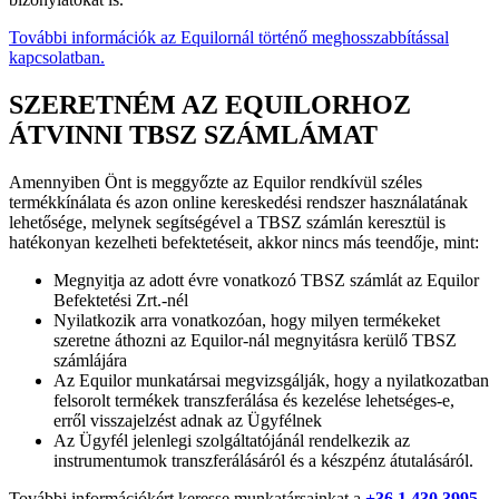
További információk az Equilornál történő meghosszabbítással
kapcsolatban.
SZERETNÉM AZ EQUILORHOZ
ÁTVINNI TBSZ SZÁMLÁMAT
Amennyiben Önt is meggyőzte az Equilor rendkívül széles
termékkínálata és azon online kereskedési rendszer használatának
lehetősége, melynek segítségével a TBSZ számlán keresztül is
hatékonyan kezelheti befektetéseit, akkor nincs más teendője, mint:
Megnyitja az adott évre vonatkozó TBSZ számlát az Equilor
Befektetési Zrt.-nél
Nyilatkozik arra vonatkozóan, hogy milyen termékeket
szeretne áthozni az Equilor-nál megnyitásra kerülő TBSZ
számlájára
Az Equilor munkatársai megvizsgálják, hogy a nyilatkozatban
felsorolt termékek transzferálása és kezelése lehetséges-e,
erről visszajelzést adnak az Ügyfélnek
Az Ügyfél jelenlegi szolgáltatójánál rendelkezik az
instrumentumok transzferálásáról és a készpénz átutalásáról.
További információkért keresse munkatársainkat a
+36 1 430 3995
-