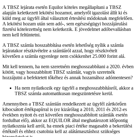
A TBSZ lejárata esetén Equilor köteles megállapítani a TBSZ
alapján keletkezett lekötési hozamot, amelyről igazolást állít ki és
küld meg az ügyfél által választott értesítési módoknak megfelelően.
A lekötési hozam után sem adó-, sem egészségügyi hozzájárulási
fizetési kötelezettség nem keletkezik. E jövedelmet adóbevallásban
nem kell feltüntetni.
A TBSZ számla hosszabbítása esetén lehetőség nyílik a számla
lejáratakor részkivételre a számláról azzal, hogy részkivételt
követően a számla egyenlege nem csökkenhet 25.000 forint alá.
Mit kell tennem, ha nem szeretném meghosszabbítani a 2020. évben
kötött, vagy hosszabbított TBSZ számlát, vagyis szeretnék
hozzájutni a befektetett tőkéhez és annak hozamához adómentesen?
Ha nem nyilatkozik egy ügyfél a meghosszabbításról, akkor a
TBSZ számla automatikusan megszüntetésre kerül.
Amennyiben a TBSZ számlán rendelkezett az ügyfél zártkörűen
kibocsátott értékpapírral is (ez kizárólag a 2010, 2011 és 2012-es
években nyitott és ezt követően meghosszabbított számlák esetén
fordulhat elő), akkor az EQUILOR által meghatározott időpontig
nyilatkoznia kell arról, ha ennek piaci értéke magasabb a bekerülési
értéknél és ehhez csatolnia kell az alátámasztáshoz szükséges
bizonylatokat is.