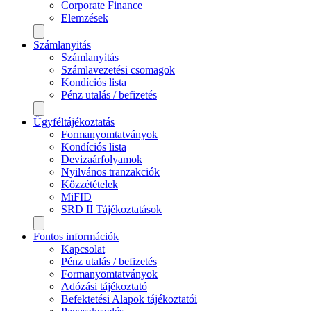
Corporate Finance
Elemzések
Számlanyitás
Számlanyitás
Számlavezetési csomagok
Kondíciós lista
Pénz utalás / befizetés
Ügyféltájékoztatás
Formanyomtatványok
Kondíciós lista
Devizaárfolyamok
Nyilvános tranzakciók
Közzétételek
MiFID
SRD II Tájékoztatások
Fontos információk
Kapcsolat
Pénz utalás / befizetés
Formanyomtatványok
Adózási tájékoztató
Befektetési Alapok tájékoztatói