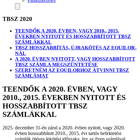
Panaszkezelés
TBSZ 2020
TEENDŐK A 2020. ÉVBEN, VAGY 2010., 2015.
ÉVEKBEN NYITOTT ÉS HOSSZABBÍTOTT TBSZ
SZÁMLÁKKAL
TBSZ HOSSZABBÍTÁS, ÚJRAKÖTÉS AZ EQUILOR-
NÁL
A 2020. ÉVBEN NYITOTT, VAGY HOSSZABBÍTOTT
TBSZ SZÁMLA MEGSZÜNTETÉSE
SZERETNÉM AZ EQUILORHOZ ÁTVINNI TBSZ
SZÁMLÁMAT
TEENDŐK A 2020. ÉVBEN, VAGY
2010., 2015. ÉVEKBEN NYITOTT ÉS
HOSSZABBÍTOTT TBSZ
SZÁMLÁKKAL
december 31-én zárul a 2020. évben nyitott, vagy 2020.
évben hosszabbított 2010., 2015. évi tartós befektetési
számlák ötéves lekötési időszaka, így az ilyen számlával