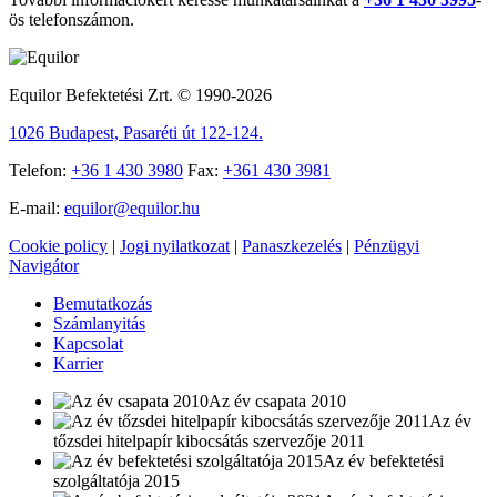
ös telefonszámon.
Equilor Befektetési Zrt. © 1990-2026
1026 Budapest, Pasaréti út 122-124.
Telefon:
+36 1 430 3980
Fax:
+361 430 3981
E-mail:
equilor@equilor.hu
Cookie policy
|
Jogi nyilatkozat
|
Panaszkezelés
|
Pénzügyi
Navigátor
Bemutatkozás
Számlanyitás
Kapcsolat
Karrier
Az év csapata 2010
Az év
tőzsdei hitelpapír kibocsátás szervezője 2011
Az év befektetési
szolgáltatója 2015