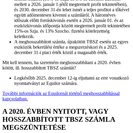
mellett a 2026. január 1-jétől megtermelt profit tekintetében),
és 2030. december 31-én lehet ismét a teljes profitot a tőkével
együtt adómentesen kivenni a számláról. A hároméves
időszak előtti forráskivonás esetén a 2026. január 01. és az
eszközkivonás időpontja között megtermelt profit tekintetében
15%-os Szja. és 13% Szocho. fizetési kötelezettség
keletkezik.
A meghosszabbított számla, újrakötött TBSZ esetén az egyes
eszközök bekerülési értéke a megszerzéskori és a 2025.
december 31-i piaci érték közül a magasabb érték.
Mit kell tennem, ha szeretném meghosszabbítani a 2020. évben
kötött, ill. hosszabbított TBSZ számlát?
Legkésőbb 2025. december 12-ig eljuttatni az erre vonatkozó
nyomtatványt az Equilor számára.
További információk az Equilornál történő meghosszabbítással
kapcsolatban.
A 2020. ÉVBEN NYITOTT, VAGY
HOSSZABBÍTOTT TBSZ SZÁMLA
MEGSZÜNTETÉSE