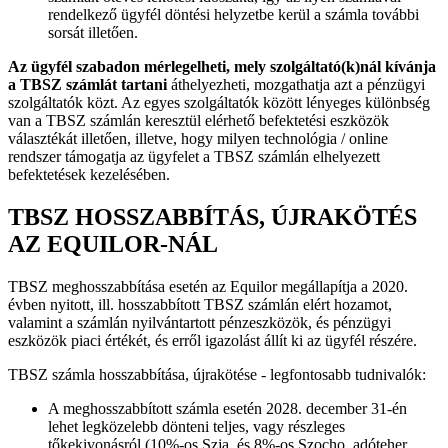
rendelkező ügyfél döntési helyzetbe kerül a számla további
sorsát illetően.
Az ügyfél szabadon mérlegelheti, mely szolgáltató(k)nál kívánja
a TBSZ számlát tartani
áthelyezheti, mozgathatja azt a pénzügyi
szolgáltatók közt. Az egyes szolgáltatók között lényeges különbség
van a TBSZ számlán keresztül elérhető befektetési eszközök
választékát illetően, illetve, hogy milyen technológia / online
rendszer támogatja az ügyfelet a TBSZ számlán elhelyezett
befektetések kezelésében.
TBSZ HOSSZABBÍTÁS, ÚJRAKÖTÉS
AZ EQUILOR-NÁL
TBSZ meghosszabbítása esetén az Equilor megállapítja a 2020.
évben nyitott, ill. hosszabbított TBSZ számlán elért hozamot,
valamint a számlán nyilvántartott pénzeszközök, és pénzügyi
eszközök piaci értékét, és erről igazolást állít ki az ügyfél részére.
TBSZ számla hosszabbítása, újrakötése - legfontosabb tudnivalók:
A meghosszabbított számla esetén 2028. december 31-én
lehet legközelebb dönteni teljes, vagy részleges
tőkekivonásról (10%-os Szja. és 8%-os Szocho. adóteher